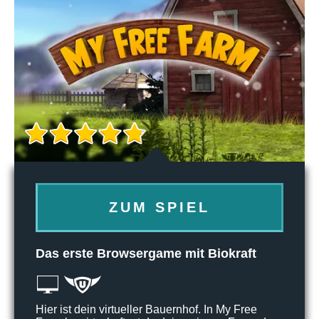
ZUM SPIEL
Das erste Browsergame mit Biokraft
Hier ist dein virtueller Bauernhof. In My Free