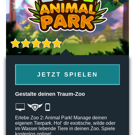
JETZT SPIELEN
Gestalte deinen Traum-Zoo
Erlebe Zoo 2: Animal Park! Manage deinen
eigenen Tierpark. Hol‘ dir exotische, wilde oder
im Wasser lebende Tiere in deinen Zoo. Spiele
kostenlos online!