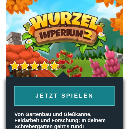
JETZT SPIELEN
Von Gartenbau und Gießkanne,
Feldarbeit und Forschung: In deinem
Schrebergarten geht‘s rund!