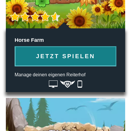
Horse Farm
JETZT SPIELEN
Manage deinen eigenen Reiterhof