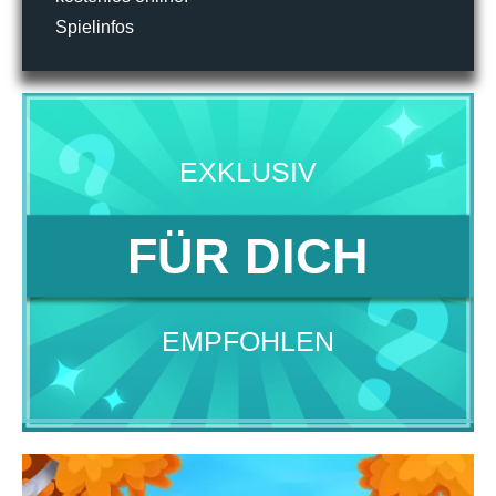
Spielinfos
EXKLUSIV
FÜR DICH
EMPFOHLEN