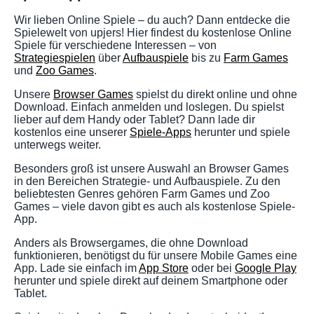
Wir lieben Online Spiele – du auch? Dann entdecke die
Spielewelt von upjers! Hier findest du kostenlose Online
Spiele für verschiedene Interessen – von
Strategiespielen
über
Aufbauspiele
bis zu
Farm Games
und
Zoo Games
.
Unsere
Browser Games
spielst du direkt online und ohne
Download. Einfach anmelden und loslegen. Du spielst
lieber auf dem Handy oder Tablet? Dann lade dir
kostenlos eine unserer
Spiele-Apps
herunter und spiele
unterwegs weiter.
Besonders groß ist unsere Auswahl an Browser Games
in den Bereichen Strategie- und Aufbauspiele. Zu den
beliebtesten Genres gehören Farm Games und Zoo
Games – viele davon gibt es auch als kostenlose Spiele-
App.
Anders als Browsergames, die ohne Download
funktionieren, benötigst du für unsere Mobile Games eine
App. Lade sie einfach im
App Store
oder bei
Google Play
herunter und spiele direkt auf deinem Smartphone oder
Tablet.