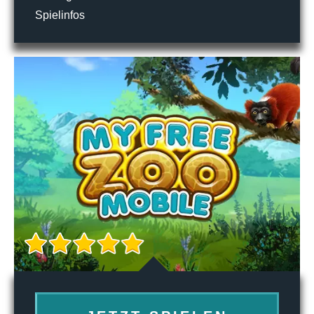
Spielinfos