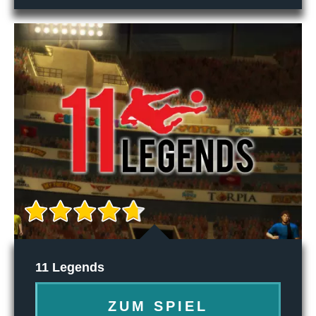
11 Legends
ZUM SPIEL