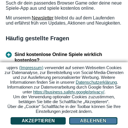
Such dir dein passendes Browser Game oder deine neue
Spiele-App aus und spiele kostenlos online.
Mit unserem
Newsletter
bleibst du auf dem Laufenden
und erfährst früh von Updates, Aktionen und Neuigkeiten.
Häufig gestellte Fragen
Sind kostenlose Online Spiele wirklich
kostenlos?
upjers
(Impressum)
verwendet auf seinen Webseiten Cookies
zur Datenanalyse, zur Bereitstellung von Social-Media-Diensten
Welche Spiele kann man kostenlos
und zur Auslieferung personalisierter Werbung. Weitere
herunterladen?
Informationen finden Sie in unserer
Datenschutzerklärung
.
Informationen zur Datenverarbeitung durch Google finden Sie
unter
https://business.safety.google/privacy/
.
Um der Verwendung optionaler Cookies zuzustimmen,
Was sind die beliebtesten Online-Spiele?
betätigen Sie bitte die Schaltfläche „Akzeptieren“.
Über die „Cookie“ Schaltfläche in der Toolbar können Sie Ihre
Einstellungen jederzeit ändern.
Wo kann man Online-Spiele kostenlos spielen?
AKZEPTIEREN
ABLEHNEN