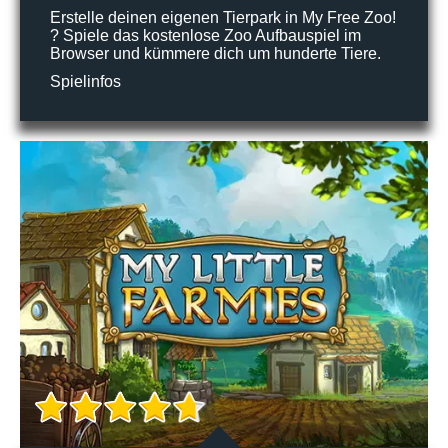
Erstelle deinen eigenen Tierpark in My Free Zoo!
? Spiele das kostenlose Zoo Aufbauspiel im
Browser und kümmere dich um hunderte Tiere.
Spielinfos