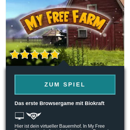
ZUM SPIEL
Das erste Browsergame mit Biokraft
Hier ist dein virtueller Bauernhof. In My Free