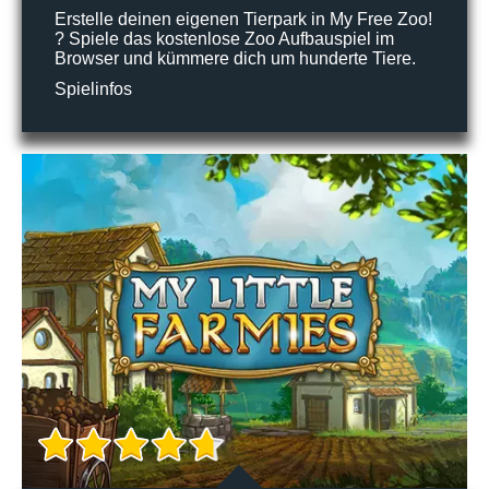
Erstelle deinen eigenen Tierpark in My Free Zoo!
? Spiele das kostenlose Zoo Aufbauspiel im
Browser und kümmere dich um hunderte Tiere.
Spielinfos