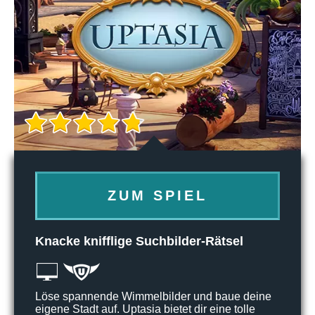
ZUM SPIEL
Knacke knifflige Suchbilder-Rätsel
Löse spannende Wimmelbilder und baue deine
eigene Stadt auf. Uptasia bietet dir eine tolle