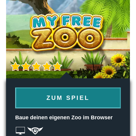
ZUM SPIEL
Baue deinen eigenen Zoo im Browser