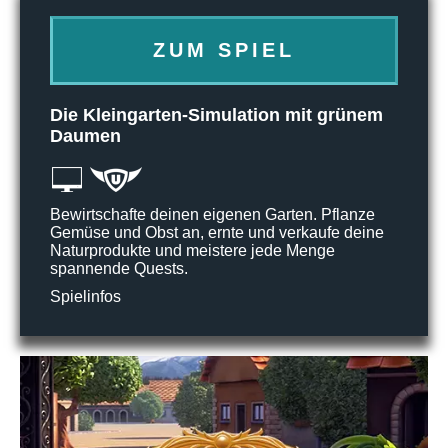
ZUM SPIEL
Die Kleingarten-Simulation mit grünem
Daumen
Bewirtschafte deinen eigenen Garten. Pflanze
Gemüse und Obst an, ernte und verkaufe deine
Naturprodukte und meistere jede Menge
spannende Quests.
Spielinfos