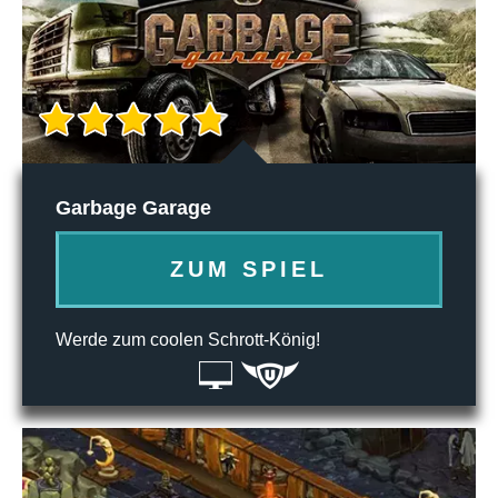
Garbage Garage
ZUM SPIEL
Werde zum coolen Schrott-König!