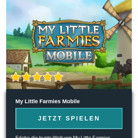
My Little Farmies Mobile
JETZT SPIELEN
Erlebe die bunte Welt von My Little Farmies