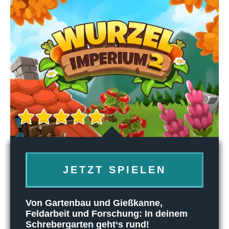
JETZT SPIELEN
Von Gartenbau und Gießkanne,
Feldarbeit und Forschung: In deinem
Schrebergarten geht‘s rund!