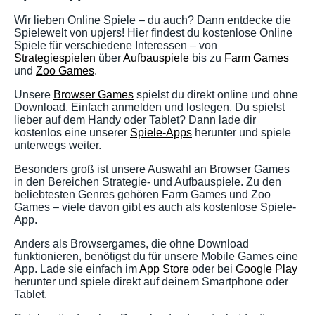
Wir lieben Online Spiele – du auch? Dann entdecke die
Spielewelt von upjers! Hier findest du kostenlose Online
Spiele für verschiedene Interessen – von
Strategiespielen
über
Aufbauspiele
bis zu
Farm Games
und
Zoo Games
.
Unsere
Browser Games
spielst du direkt online und ohne
Download. Einfach anmelden und loslegen. Du spielst
lieber auf dem Handy oder Tablet? Dann lade dir
kostenlos eine unserer
Spiele-Apps
herunter und spiele
unterwegs weiter.
Besonders groß ist unsere Auswahl an Browser Games
in den Bereichen Strategie- und Aufbauspiele. Zu den
beliebtesten Genres gehören Farm Games und Zoo
Games – viele davon gibt es auch als kostenlose Spiele-
App.
Anders als Browsergames, die ohne Download
funktionieren, benötigst du für unsere Mobile Games eine
App. Lade sie einfach im
App Store
oder bei
Google Play
herunter und spiele direkt auf deinem Smartphone oder
Tablet.