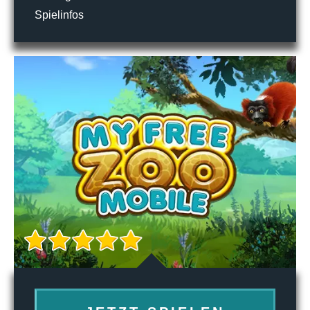
Spielinfos