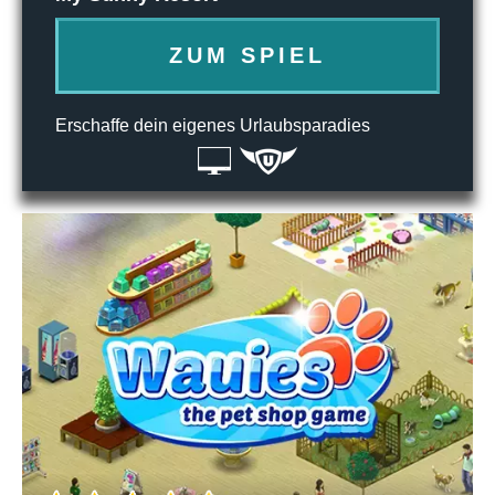
ZUM SPIEL
Erschaffe dein eigenes Urlaubsparadies