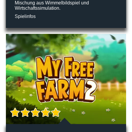
Mischung aus Wimmelbildspiel und
Wirtschaftssimulation.
Spielinfos