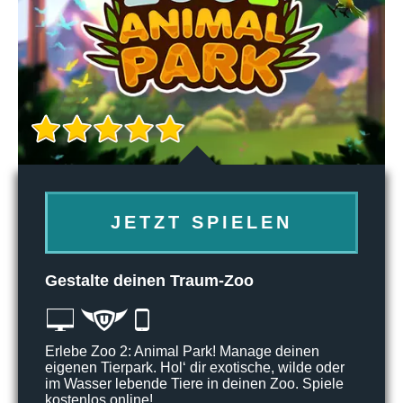
JETZT SPIELEN
Gestalte deinen Traum-Zoo
Erlebe Zoo 2: Animal Park! Manage deinen
eigenen Tierpark. Hol‘ dir exotische, wilde oder
im Wasser lebende Tiere in deinen Zoo. Spiele
kostenlos online!