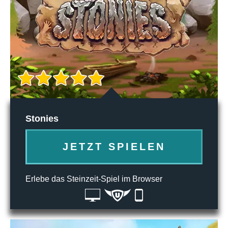
Stonies
JETZT SPIELEN
Erlebe das Steinzeit-Spiel im Browser