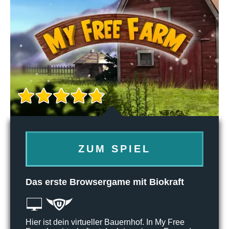
ZUM SPIEL
Das erste Browsergame mit Biokraft
Hier ist dein virtueller Bauernhof. In My Free