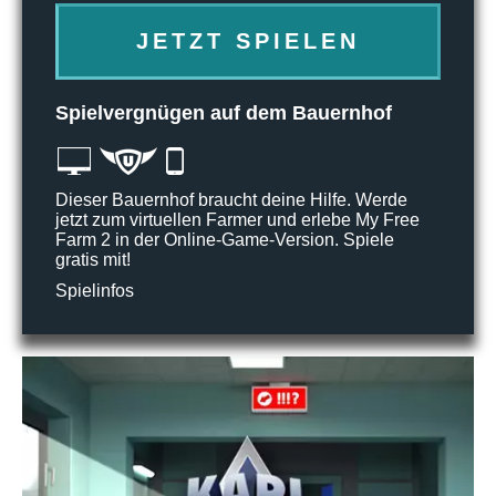
JETZT SPIELEN
Spielvergnügen auf dem Bauernhof
Dieser Bauernhof braucht deine Hilfe. Werde
jetzt zum virtuellen Farmer und erlebe My Free
Farm 2 in der Online-Game-Version. Spiele
gratis mit!
Spielinfos