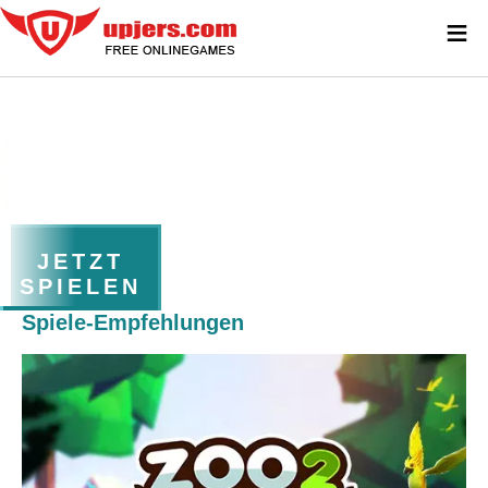
≡
JETZT
SPIELEN
Spiele-Empfehlungen