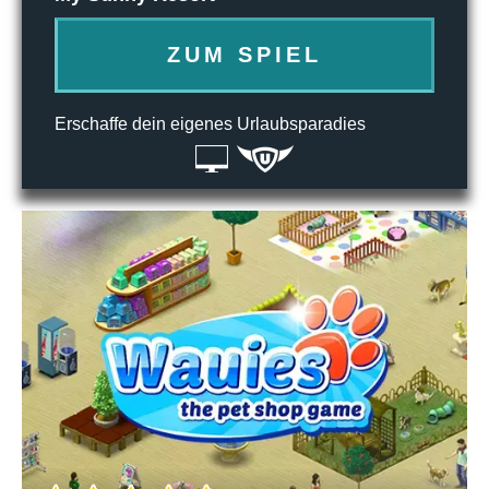
ZUM SPIEL
Erschaffe dein eigenes Urlaubsparadies