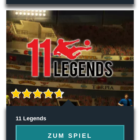
11 Legends
ZUM SPIEL