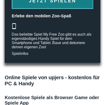
JETZT SPIELEN
Erlebe den mobilen Zoo-Spaß
Das beliebte Spiel My Free Zoo gibt es auch als
eigenständiges Handy Spiel für dein
Smartphone und Tablet. Baue und dekoriere
deinen eigenen Zoo!
Spielinfos
Online Spiele von upjers - kostenlos für
PC & Handy
Kostenlose Spiele als Browser Game oder
Spiele App