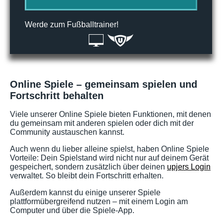
Werde zum Fußballtrainer!
Online Spiele – gemeinsam spielen und
Fortschritt behalten
Viele unserer Online Spiele bieten Funktionen, mit denen
du gemeinsam mit anderen spielen oder dich mit der
Community austauschen kannst.
Auch wenn du lieber alleine spielst, haben Online Spiele
Vorteile: Dein Spielstand wird nicht nur auf deinem Gerät
gespeichert, sondern zusätzlich über deinen
upjers Login
verwaltet. So bleibt dein Fortschritt erhalten.
Außerdem kannst du einige unserer Spiele
plattformübergreifend nutzen – mit einem Login am
Computer und über die Spiele-App.