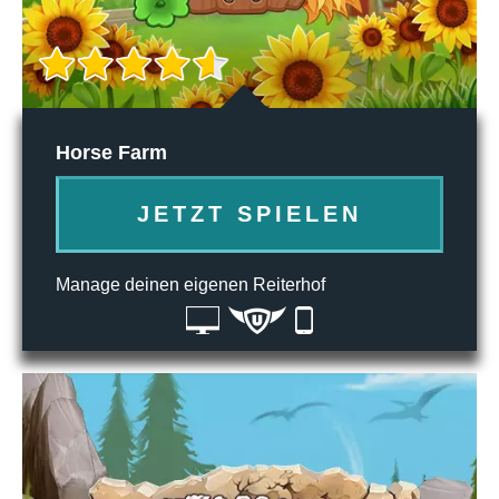
Horse Farm
JETZT SPIELEN
Manage deinen eigenen Reiterhof