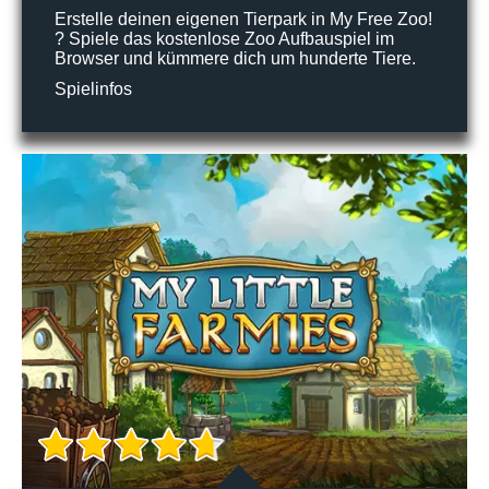
Erstelle deinen eigenen Tierpark in My Free Zoo!
? Spiele das kostenlose Zoo Aufbauspiel im
Browser und kümmere dich um hunderte Tiere.
Spielinfos