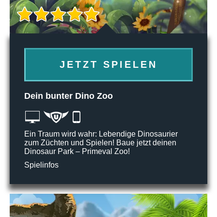
JETZT SPIELEN
Dein bunter Dino Zoo
Ein Traum wird wahr: Lebendige Dinosaurier
zum Züchten und Spielen! Baue jetzt deinen
Dinosaur Park – Primeval Zoo!
Spielinfos