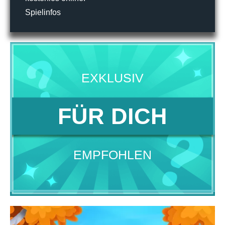
Spielinfos
EXKLUSIV
FÜR DICH
EMPFOHLEN