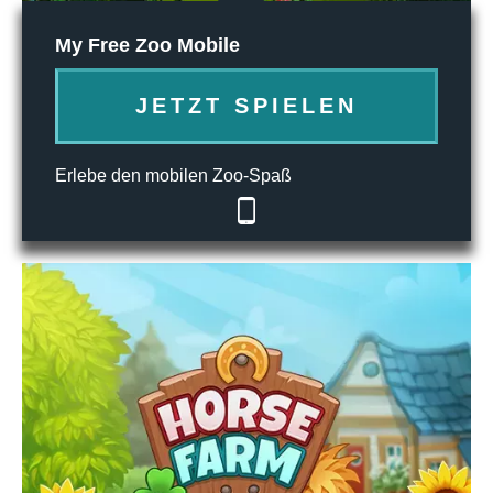
My Free Zoo Mobile
JETZT SPIELEN
Erlebe den mobilen Zoo-Spaß