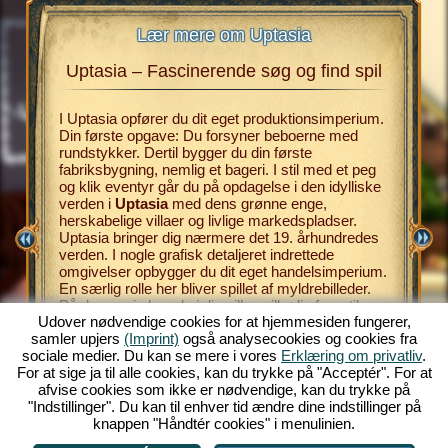
Lær mere om Uptasia
Uptasia – Fascinerende søg og find spil
Uptas
I Uptasia opfører du dit eget produktionsimperium.
Din første opgave: Du forsyner beboerne med
Gratis
sø
rundstykker. Dertil bygger du din første
mest pop
L
fabriksbygning, nemlig et bageri. I stil med et peg
så simpe
og klik eventyr går du på opdagelse i den idylliske
skal der
verden i
Uptasia
med dens grønne enge,
I
browser
S
herskabelige villaer og livlige markedspladser.
1800-tall
L
Uptasia bringer dig nærmere det 19. århundredes
centralt
verden. I nogle grafisk detaljeret indrettede
bonuspoin
omgivelser opbygger du dit eget handelsimperium.
Med dem k
En særlig rolle her bliver spillet af myldrebilleder.
til fabri
På denne vis kan du i din villa spille dig frem til
det, dest
Udover nødvendige cookies for at hjemmesiden fungerer,
udvidelser til dine fabrikker og produktionssteder
tilbyder
samler upjers
(Imprint)
også analysecookies og cookies fra
samt yderligere funktioner, idet du finder frem til
find-spi
sociale medier. Du kan se mere i vores
Erklæring om privatliv
.
bestemte genstande på et billede og klikker på
spillegl
For at sige ja til alle cookies, kan du trykke på "Acceptér". For at
dem så hurtigt som muligt.
afvise cookies som ikke er nødvendige, kan du trykke på
"Indstillinger". Du kan til enhver tid ændre dine indstillinger på
knappen "Håndtér cookies" i menulinien.