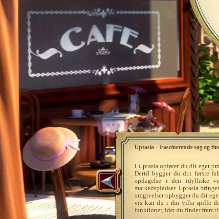
Uptasia – Fascinerende søg og fin
I Uptasia opfører du dit eget 
Dertil bygger du din første fa
opdagelse i den idylliske 
markedspladser. Uptasia bringer
omgivelser opbygger du dit eget 
vis kan du i din villa spille d
funktioner, idet du finder frem 