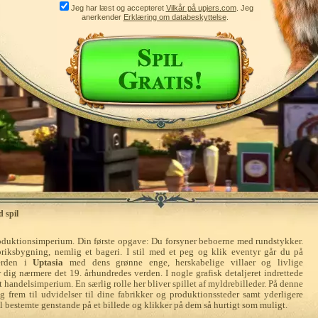
Jeg har læst og accepteret
Vilkår på upjers.com
. Jeg
anerkender
Erklæring om databeskyttelse
.
d spil
produktionsimperium. Din første opgave: Du forsyner beboerne med rundstykker.
briksbygning, nemlig et bageri. I stil med et peg og klik eventyr går du på
verden i
Uptasia
med dens grønne enge, herskabelige villaer og livlige
 dig nærmere det 19. århundredes verden. I nogle grafisk detaljeret indrettede
handelsimperium. En særlig rolle her bliver spillet af myldrebilleder. På denne
ig frem til udvidelser til dine fabrikker og produktionssteder samt yderligere
til bestemte genstande på et billede og klikker på dem så hurtigt som muligt.