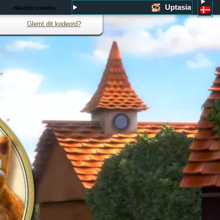
Uptasia
Håndtér cookies
Glemt dit kodeord?