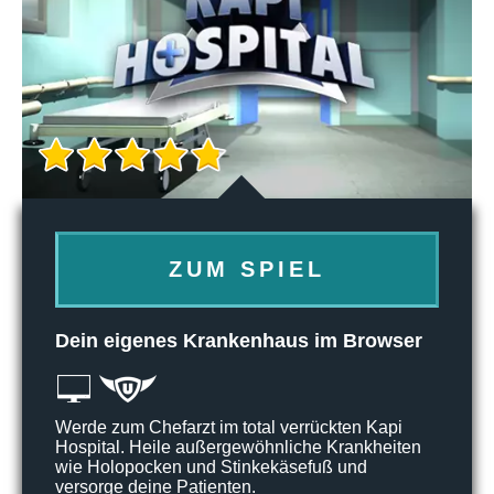
ZUM SPIEL
Dein eigenes Krankenhaus im Browser
Werde zum Chefarzt im total verrückten Kapi
Hospital. Heile außergewöhnliche Krankheiten
wie Holopocken und Stinkekäsefuß und
versorge deine Patienten.