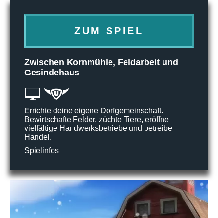
ZUM SPIEL
Zwischen Kornmühle, Feldarbeit und
Gesindehaus
Errichte deine eigene Dorfgemeinschaft.
Bewirtschafte Felder, züchte Tiere, eröffne
vielfältige Handwerksbetriebe und betreibe
Handel.
Spielinfos