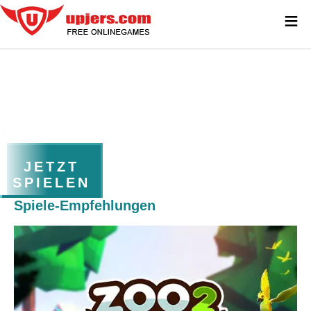
≡
JETZT
SPIELEN
Spiele-Empfehlungen