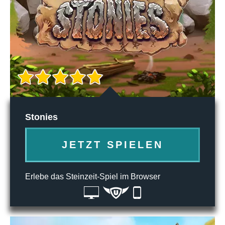
Stonies
JETZT SPIELEN
Erlebe das Steinzeit-Spiel im Browser