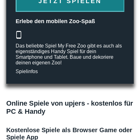
JETZT SPIELEN
Erlebe den mobilen Zoo-Spaß
Das beliebte Spiel My Free Zoo gibt es auch als
eigenständiges Handy Spiel für dein
Smartphone und Tablet. Baue und dekoriere
deinen eigenen Zoo!
Spielinfos
Online Spiele von upjers - kostenlos für
PC & Handy
Kostenlose Spiele als Browser Game oder
Spiele App