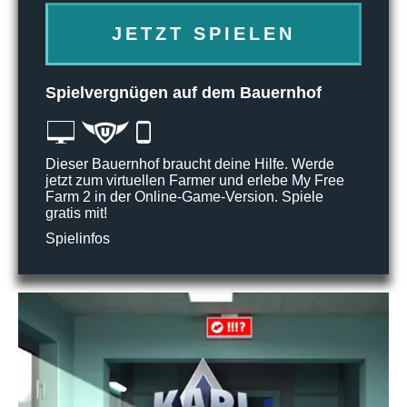
JETZT SPIELEN
Spielvergnügen auf dem Bauernhof
Dieser Bauernhof braucht deine Hilfe. Werde
jetzt zum virtuellen Farmer und erlebe My Free
Farm 2 in der Online-Game-Version. Spiele
gratis mit!
Spielinfos