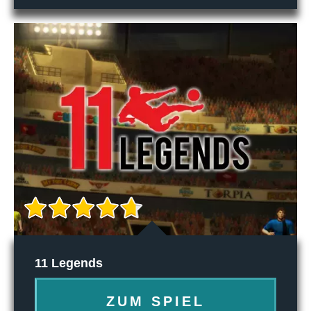
11 Legends
ZUM SPIEL