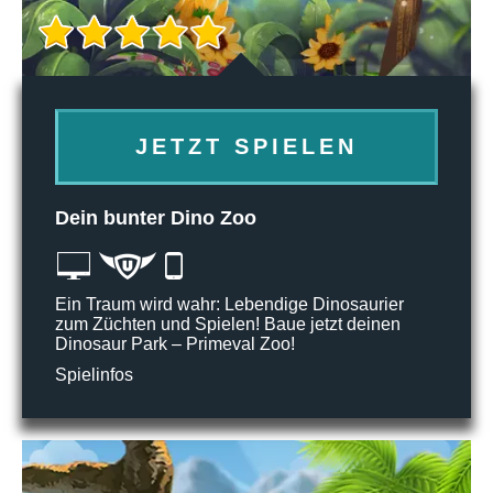
JETZT SPIELEN
Dein bunter Dino Zoo
Ein Traum wird wahr: Lebendige Dinosaurier
zum Züchten und Spielen! Baue jetzt deinen
Dinosaur Park – Primeval Zoo!
Spielinfos