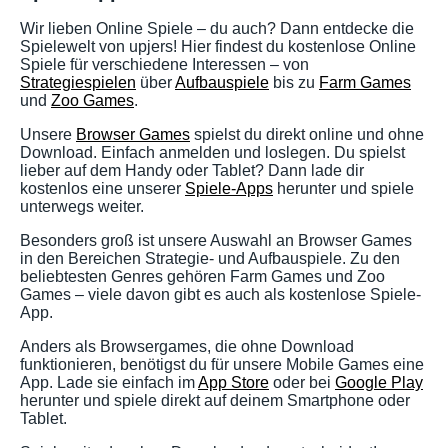
Wir lieben Online Spiele – du auch? Dann entdecke die
Spielewelt von upjers! Hier findest du kostenlose Online
Spiele für verschiedene Interessen – von
Strategiespielen
über
Aufbauspiele
bis zu
Farm Games
und
Zoo Games
.
Unsere
Browser Games
spielst du direkt online und ohne
Download. Einfach anmelden und loslegen. Du spielst
lieber auf dem Handy oder Tablet? Dann lade dir
kostenlos eine unserer
Spiele-Apps
herunter und spiele
unterwegs weiter.
Besonders groß ist unsere Auswahl an Browser Games
in den Bereichen Strategie- und Aufbauspiele. Zu den
beliebtesten Genres gehören Farm Games und Zoo
Games – viele davon gibt es auch als kostenlose Spiele-
App.
Anders als Browsergames, die ohne Download
funktionieren, benötigst du für unsere Mobile Games eine
App. Lade sie einfach im
App Store
oder bei
Google Play
herunter und spiele direkt auf deinem Smartphone oder
Tablet.