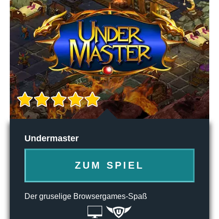
Undermaster
ZUM SPIEL
Der gruselige Browsergames-Spaß