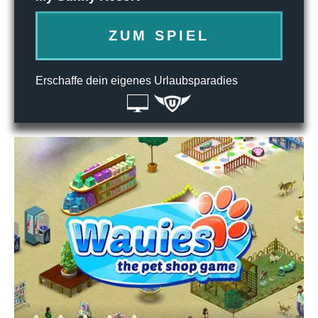
ZUM SPIEL
Erschaffe dein eigenes Urlaubsparadies