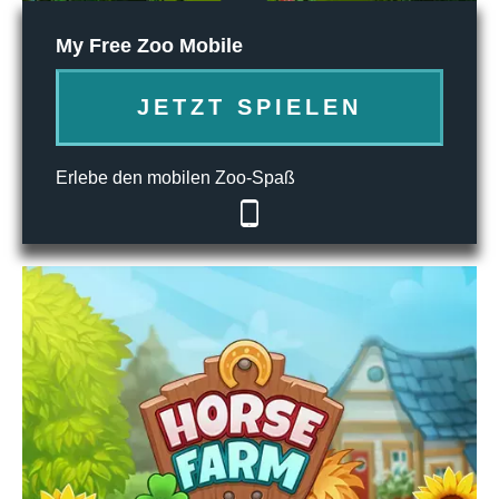
My Free Zoo Mobile
JETZT SPIELEN
Erlebe den mobilen Zoo-Spaß