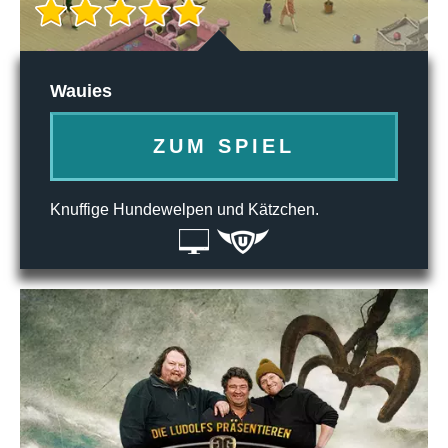
Wauies
ZUM SPIEL
Knuffige Hundewelpen und Kätzchen.