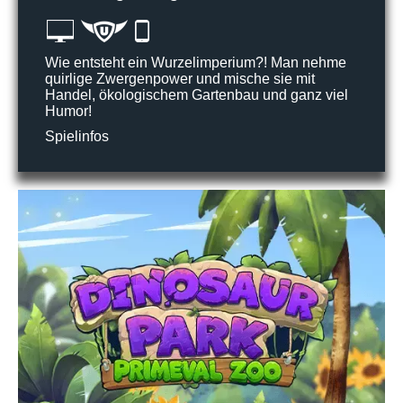
Wie entsteht ein Wurzelimperium?! Man nehme
quirlige Zwergenpower und mische sie mit
Handel, ökologischem Gartenbau und ganz viel
Humor!
Spielinfos