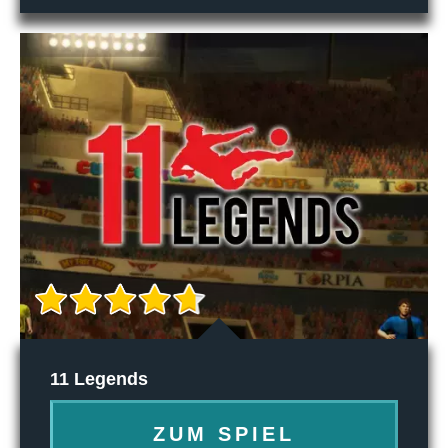
11 Legends
ZUM SPIEL