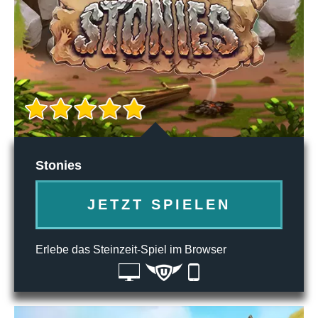
Stonies
JETZT SPIELEN
Erlebe das Steinzeit-Spiel im Browser