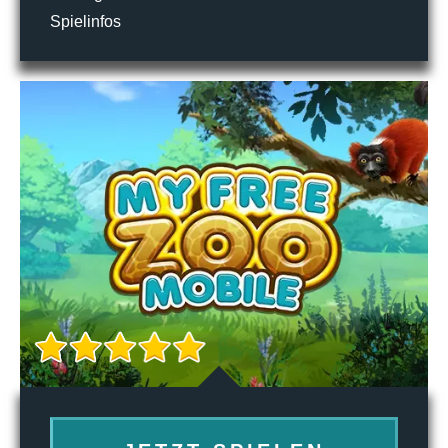
Spielinfos