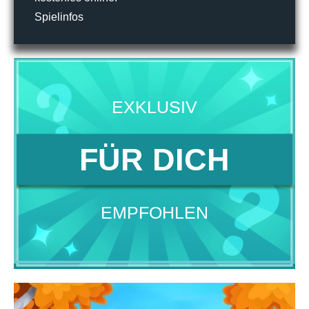
Spielinfos
EXKLUSIV
FÜR DICH
EMPFOHLEN