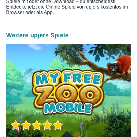
Spiele mit oder ohne Download – du entscheidest!
Entdecke jetzt die Online Spiele von upjers kostenlos im
Browser oder als App.
Weitere upjers Spiele