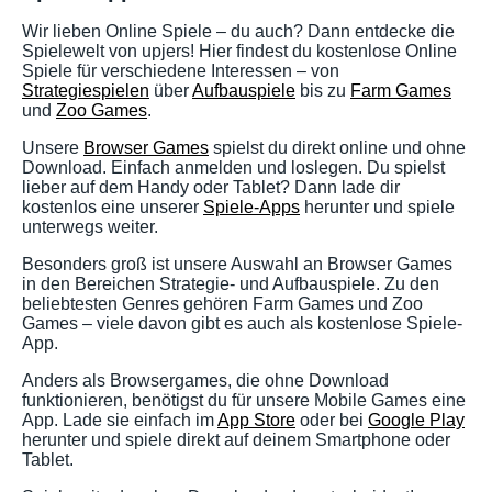
Wir lieben Online Spiele – du auch? Dann entdecke die
Spielewelt von upjers! Hier findest du kostenlose Online
Spiele für verschiedene Interessen – von
Strategiespielen
über
Aufbauspiele
bis zu
Farm Games
und
Zoo Games
.
Unsere
Browser Games
spielst du direkt online und ohne
Download. Einfach anmelden und loslegen. Du spielst
lieber auf dem Handy oder Tablet? Dann lade dir
kostenlos eine unserer
Spiele-Apps
herunter und spiele
unterwegs weiter.
Besonders groß ist unsere Auswahl an Browser Games
in den Bereichen Strategie- und Aufbauspiele. Zu den
beliebtesten Genres gehören Farm Games und Zoo
Games – viele davon gibt es auch als kostenlose Spiele-
App.
Anders als Browsergames, die ohne Download
funktionieren, benötigst du für unsere Mobile Games eine
App. Lade sie einfach im
App Store
oder bei
Google Play
herunter und spiele direkt auf deinem Smartphone oder
Tablet.