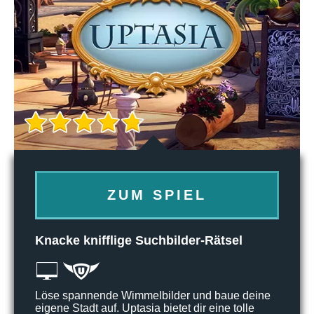
ZUM SPIEL
Knacke knifflige Suchbilder-Rätsel
Löse spannende Wimmelbilder und baue deine
eigene Stadt auf. Uptasia bietet dir eine tolle