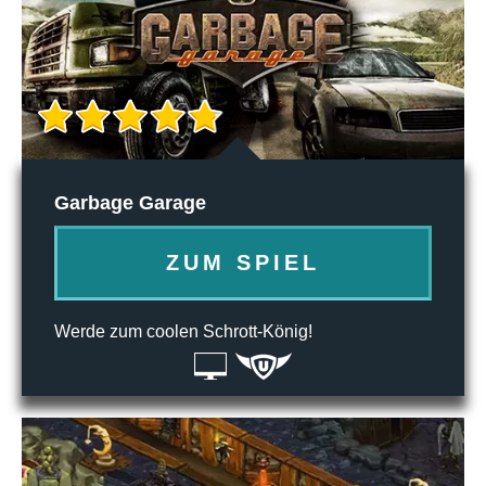
Garbage Garage
ZUM SPIEL
Werde zum coolen Schrott-König!