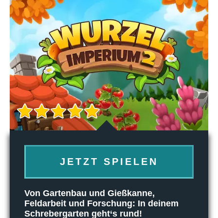
JETZT SPIELEN
Von Gartenbau und Gießkanne,
Feldarbeit und Forschung: In deinem
Schrebergarten geht‘s rund!