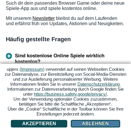
Such dir dein passendes Browser Game oder deine neue
Spiele-App aus und spiele kostenlos online.
Mit unserem
Newsletter
bleibst du auf dem Laufenden
und erfährst früh von Updates, Aktionen und Neuigkeiten.
Häufig gestellte Fragen
Sind kostenlose Online Spiele wirklich
kostenlos?
upjers
(Impressum)
verwendet auf seinen Webseiten Cookies
zur Datenanalyse, zur Bereitstellung von Social-Media-Diensten
Welche Spiele kann man kostenlos
und zur Auslieferung personalisierter Werbung. Weitere
herunterladen?
Informationen finden Sie in unserer
Datenschutzerklärung
.
Informationen zur Datenverarbeitung durch Google finden Sie
unter
https://business.safety.google/privacy/
.
Um der Verwendung optionaler Cookies zuzustimmen,
Was sind die beliebtesten Online-Spiele?
betätigen Sie bitte die Schaltfläche „Akzeptieren“.
Über die „Cookie“ Schaltfläche in der Toolbar können Sie Ihre
Einstellungen jederzeit ändern.
Wo kann man Online-Spiele kostenlos spielen?
AKZEPTIEREN
ABLEHNEN