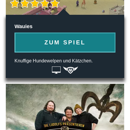
Wauies
ZUM SPIEL
Knuffige Hundewelpen und Kätzchen.