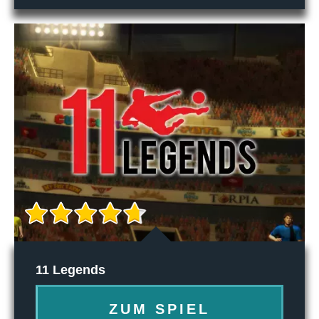
11 Legends
ZUM SPIEL