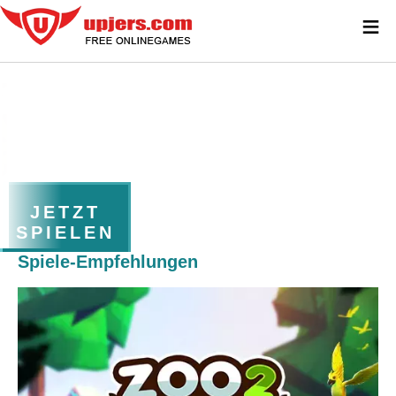
≡
JETZT
SPIELEN
Spiele-Empfehlungen