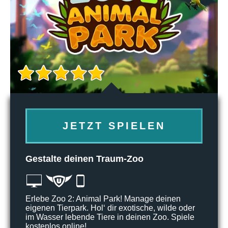
JETZT SPIELEN
Gestalte deinen Traum-Zoo
Erlebe Zoo 2: Animal Park! Manage deinen
eigenen Tierpark. Hol‘ dir exotische, wilde oder
im Wasser lebende Tiere in deinen Zoo. Spiele
kostenlos online!