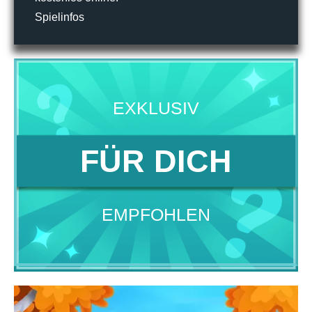
Spielinfos
EXKLUSIV
FÜR DICH
EMPFOHLEN