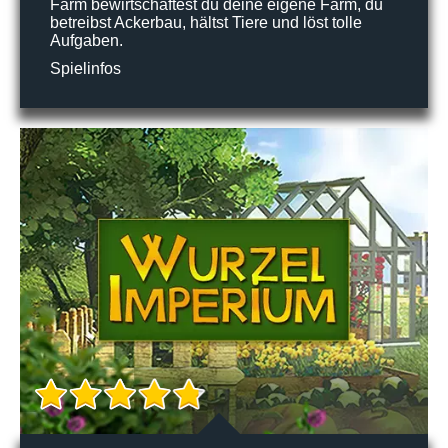
Farm bewirtschaftest du deine eigene Farm, du
betreibst Ackerbau, hältst Tiere und löst tolle
Aufgaben.
Spielinfos