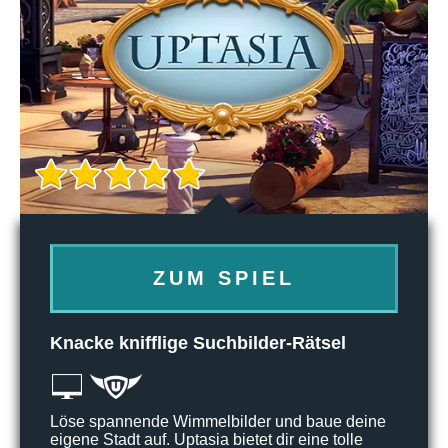
ZUM SPIEL
Knacke knifflige Suchbilder-Rätsel
Löse spannende Wimmelbilder und baue deine
eigene Stadt auf. Uptasia bietet dir eine tolle