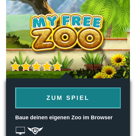
ZUM SPIEL
Baue deinen eigenen Zoo im Browser