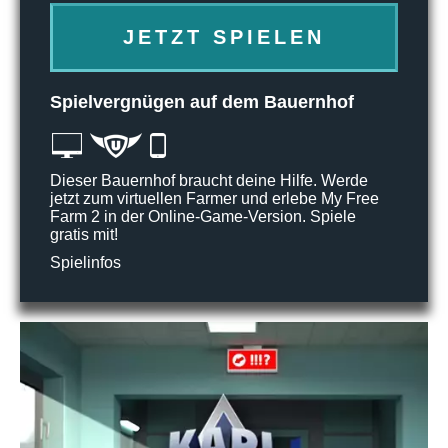
JETZT SPIELEN
Spielvergnügen auf dem Bauernhof
Dieser Bauernhof braucht deine Hilfe. Werde
jetzt zum virtuellen Farmer und erlebe My Free
Farm 2 in der Online-Game-Version. Spiele
gratis mit!
Spielinfos