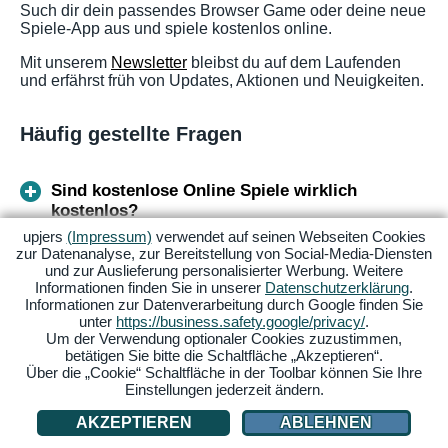
Such dir dein passendes Browser Game oder deine neue
Spiele-App aus und spiele kostenlos online.
Mit unserem
Newsletter
bleibst du auf dem Laufenden
und erfährst früh von Updates, Aktionen und Neuigkeiten.
Häufig gestellte Fragen
Sind kostenlose Online Spiele wirklich
kostenlos?
upjers
(Impressum)
verwendet auf seinen Webseiten Cookies
zur Datenanalyse, zur Bereitstellung von Social-Media-Diensten
Welche Spiele kann man kostenlos
und zur Auslieferung personalisierter Werbung. Weitere
herunterladen?
Informationen finden Sie in unserer
Datenschutzerklärung
.
Informationen zur Datenverarbeitung durch Google finden Sie
unter
https://business.safety.google/privacy/
.
Um der Verwendung optionaler Cookies zuzustimmen,
Was sind die beliebtesten Online-Spiele?
betätigen Sie bitte die Schaltfläche „Akzeptieren“.
Über die „Cookie“ Schaltfläche in der Toolbar können Sie Ihre
Einstellungen jederzeit ändern.
Wo kann man Online-Spiele kostenlos spielen?
AKZEPTIEREN
ABLEHNEN