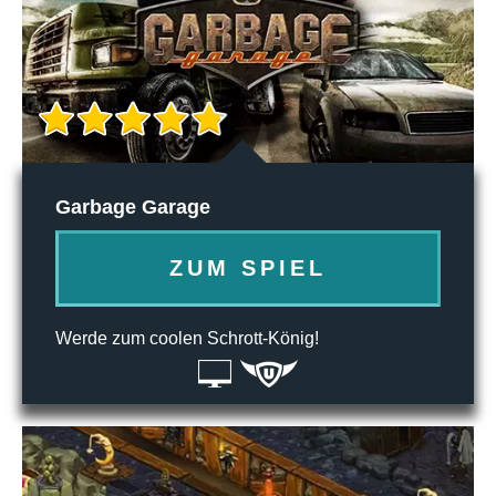
Garbage Garage
ZUM SPIEL
Werde zum coolen Schrott-König!