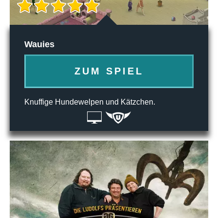
Wauies
ZUM SPIEL
Knuffige Hundewelpen und Kätzchen.