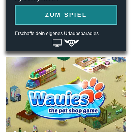
ZUM SPIEL
Erschaffe dein eigenes Urlaubsparadies