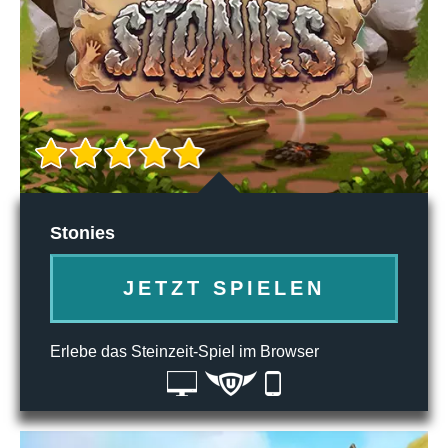
Stonies
JETZT SPIELEN
Erlebe das Steinzeit-Spiel im Browser