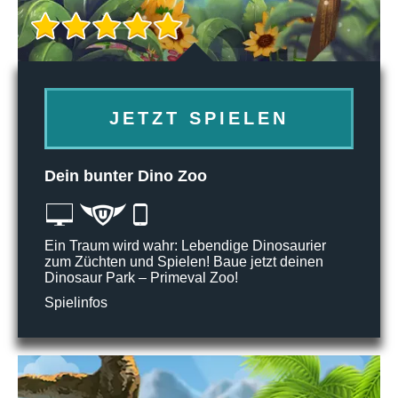
JETZT SPIELEN
Dein bunter Dino Zoo
Ein Traum wird wahr: Lebendige Dinosaurier
zum Züchten und Spielen! Baue jetzt deinen
Dinosaur Park – Primeval Zoo!
Spielinfos