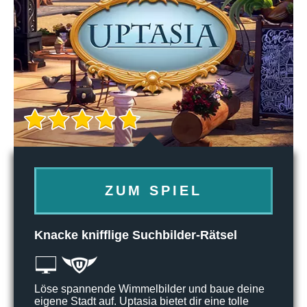
ZUM SPIEL
Knacke knifflige Suchbilder-Rätsel
Löse spannende Wimmelbilder und baue deine
eigene Stadt auf. Uptasia bietet dir eine tolle