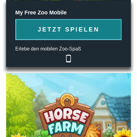
My Free Zoo Mobile
JETZT SPIELEN
Erlebe den mobilen Zoo-Spaß