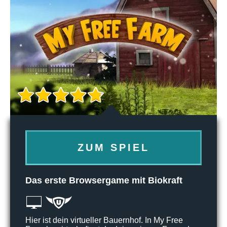
ZUM SPIEL
Das erste Browsergame mit Biokraft
Hier ist dein virtueller Bauernhof. In My Free