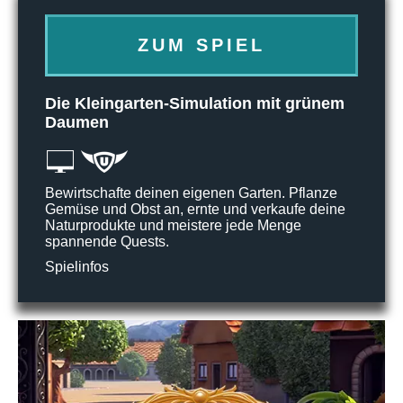
ZUM SPIEL
Die Kleingarten-Simulation mit grünem
Daumen
Bewirtschafte deinen eigenen Garten. Pflanze
Gemüse und Obst an, ernte und verkaufe deine
Naturprodukte und meistere jede Menge
spannende Quests.
Spielinfos