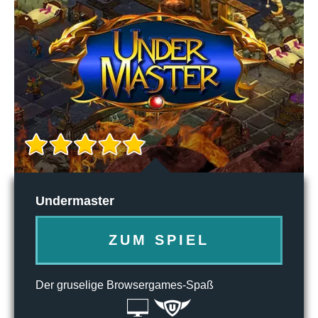
Undermaster
ZUM SPIEL
Der gruselige Browsergames-Spaß