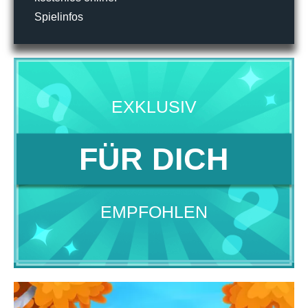
Spielinfos
EXKLUSIV
FÜR DICH
EMPFOHLEN