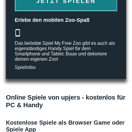
JETZT SPIELEN
Erlebe den mobilen Zoo-Spaß
Das beliebte Spiel My Free Zoo gibt es auch als
eigenständiges Handy Spiel für dein
Smartphone und Tablet. Baue und dekoriere
deinen eigenen Zoo!
Spielinfos
Online Spiele von upjers - kostenlos für
PC & Handy
Kostenlose Spiele als Browser Game oder
Spiele App