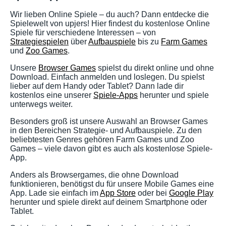
Wir lieben Online Spiele – du auch? Dann entdecke die
Spielewelt von upjers! Hier findest du kostenlose Online
Spiele für verschiedene Interessen – von
Strategiespielen
über
Aufbauspiele
bis zu
Farm Games
und
Zoo Games
.
Unsere
Browser Games
spielst du direkt online und ohne
Download. Einfach anmelden und loslegen. Du spielst
lieber auf dem Handy oder Tablet? Dann lade dir
kostenlos eine unserer
Spiele-Apps
herunter und spiele
unterwegs weiter.
Besonders groß ist unsere Auswahl an Browser Games
in den Bereichen Strategie- und Aufbauspiele. Zu den
beliebtesten Genres gehören Farm Games und Zoo
Games – viele davon gibt es auch als kostenlose Spiele-
App.
Anders als Browsergames, die ohne Download
funktionieren, benötigst du für unsere Mobile Games eine
App. Lade sie einfach im
App Store
oder bei
Google Play
herunter und spiele direkt auf deinem Smartphone oder
Tablet.