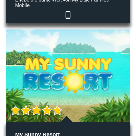
Mobile
My Sunny Resort