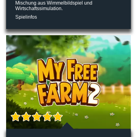
Mischung aus Wimmelbildspiel und
Wirtschaftssimulation.
Spielinfos