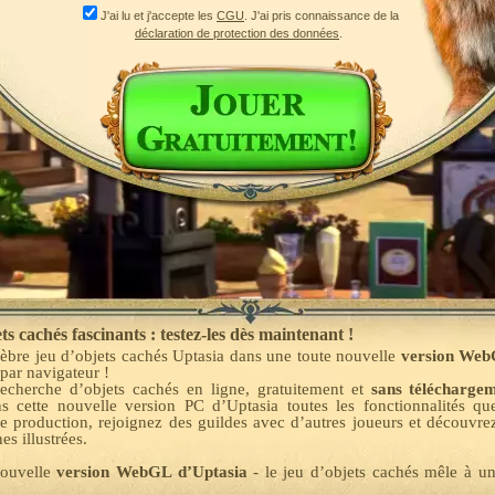
J'ai lu et j'accepte les
CGU
. J'ai pris connaissance de la
déclaration de protection des données
.
s cachés fascinants : testez-les dès maintenant !
èbre jeu d’objets cachés Uptasia dans une toute nouvelle
version We
 par navigateur !
recherche d’objets cachés en ligne, gratuitement et
sans télécharge
s cette nouvelle version PC d’Uptasia toutes les fonctionnalités qu
e production, rejoignez des guildes avec d’autres joueurs et découvr
s illustrées.
nouvelle
version WebGL d’Uptasia
- le jeu d’objets cachés mêle à u