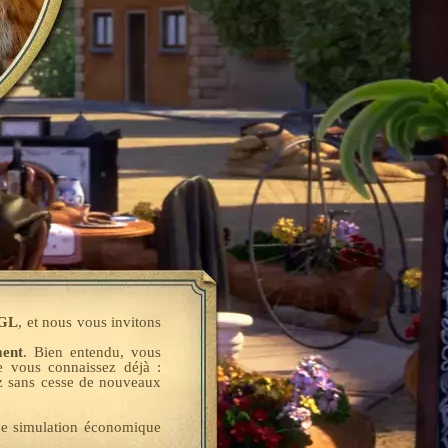
bGL
, et nous vous invitons
ment
. Bien entendu, vous
e vous connaissez déjà :
ez sans cesse de nouveaux
ne simulation économique