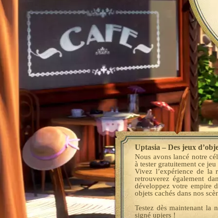
Uptasia – Des jeux d’objet
Nous avons lancé notre cél
à tester gratuitement ce jeu
Vivez l’expérience de la 
retrouverez également dan
développez votre empire d
objets cachés dans nos scène
Testez dès maintenant la 
signé upjers !