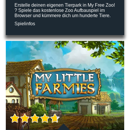
Erstelle deinen eigenen Tierpark in My Free Zoo!
? Spiele das kostenlose Zoo Aufbauspiel im
Browser und kümmere dich um hunderte Tiere.
Spielinfos