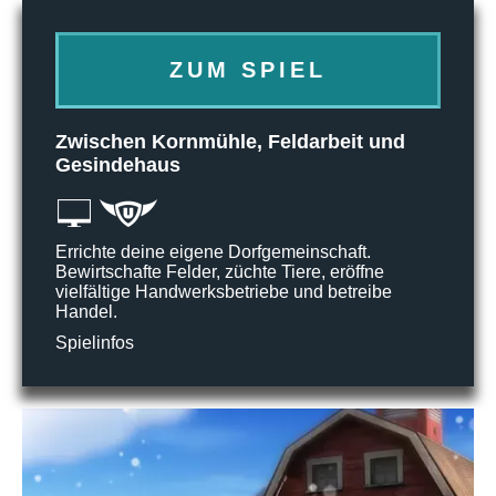
ZUM SPIEL
Zwischen Kornmühle, Feldarbeit und
Gesindehaus
Errichte deine eigene Dorfgemeinschaft.
Bewirtschafte Felder, züchte Tiere, eröffne
vielfältige Handwerksbetriebe und betreibe
Handel.
Spielinfos