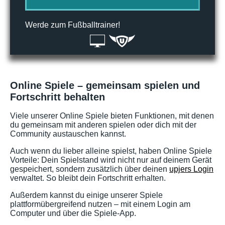
Werde zum Fußballtrainer!
Online Spiele – gemeinsam spielen und
Fortschritt behalten
Viele unserer Online Spiele bieten Funktionen, mit denen
du gemeinsam mit anderen spielen oder dich mit der
Community austauschen kannst.
Auch wenn du lieber alleine spielst, haben Online Spiele
Vorteile: Dein Spielstand wird nicht nur auf deinem Gerät
gespeichert, sondern zusätzlich über deinen
upjers Login
verwaltet. So bleibt dein Fortschritt erhalten.
Außerdem kannst du einige unserer Spiele
plattformübergreifend nutzen – mit einem Login am
Computer und über die Spiele-App.