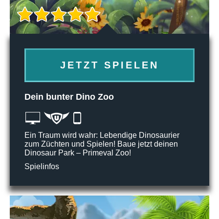
JETZT SPIELEN
Dein bunter Dino Zoo
Ein Traum wird wahr: Lebendige Dinosaurier
zum Züchten und Spielen! Baue jetzt deinen
Dinosaur Park – Primeval Zoo!
Spielinfos