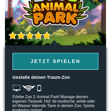
JETZT SPIELEN
Gestalte deinen Traum-Zoo
Erlebe Zoo 2: Animal Park! Manage deinen
eigenen Tierpark. Hol‘ dir exotische, wilde oder
im Wasser lebende Tiere in deinen Zoo. Spiele
kostenlos online!