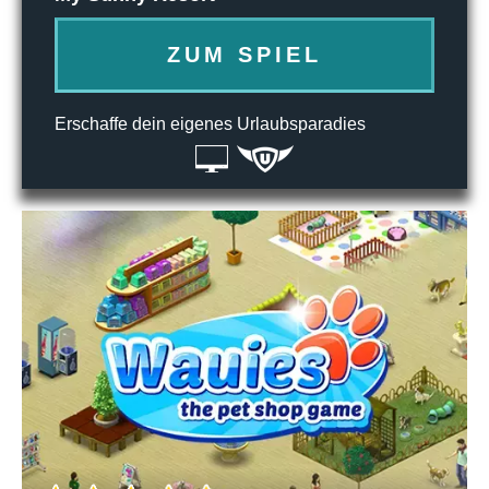
ZUM SPIEL
Erschaffe dein eigenes Urlaubsparadies