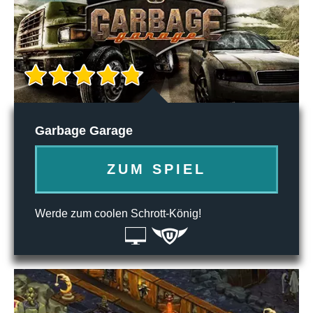
Garbage Garage
ZUM SPIEL
Werde zum coolen Schrott-König!