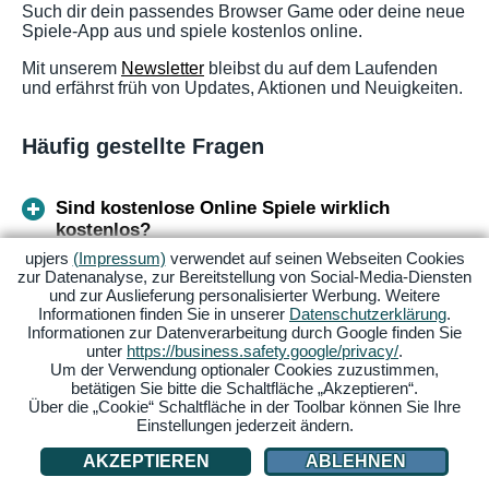
Such dir dein passendes Browser Game oder deine neue
Spiele-App aus und spiele kostenlos online.
Mit unserem
Newsletter
bleibst du auf dem Laufenden
und erfährst früh von Updates, Aktionen und Neuigkeiten.
Häufig gestellte Fragen
Sind kostenlose Online Spiele wirklich
kostenlos?
upjers
(Impressum)
verwendet auf seinen Webseiten Cookies
zur Datenanalyse, zur Bereitstellung von Social-Media-Diensten
Welche Spiele kann man kostenlos
und zur Auslieferung personalisierter Werbung. Weitere
herunterladen?
Informationen finden Sie in unserer
Datenschutzerklärung
.
Informationen zur Datenverarbeitung durch Google finden Sie
unter
https://business.safety.google/privacy/
.
Um der Verwendung optionaler Cookies zuzustimmen,
Was sind die beliebtesten Online-Spiele?
betätigen Sie bitte die Schaltfläche „Akzeptieren“.
Über die „Cookie“ Schaltfläche in der Toolbar können Sie Ihre
Einstellungen jederzeit ändern.
Wo kann man Online-Spiele kostenlos spielen?
AKZEPTIEREN
ABLEHNEN