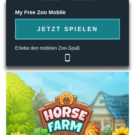
My Free Zoo Mobile
JETZT SPIELEN
Erlebe den mobilen Zoo-Spaß