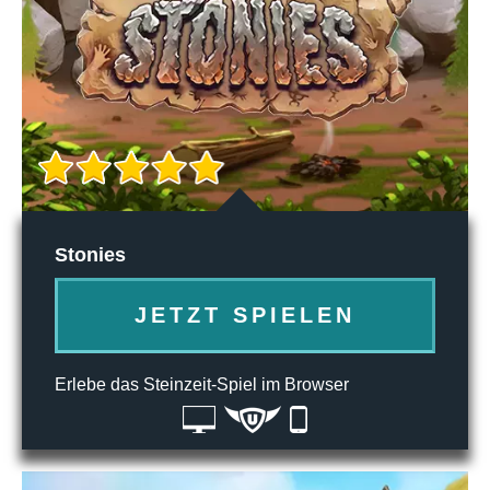
Stonies
JETZT SPIELEN
Erlebe das Steinzeit-Spiel im Browser