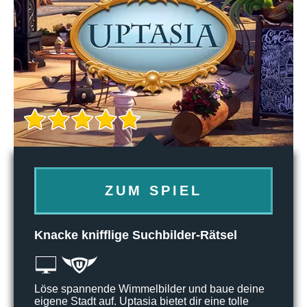
ZUM SPIEL
Knacke knifflige Suchbilder-Rätsel
Löse spannende Wimmelbilder und baue deine
eigene Stadt auf. Uptasia bietet dir eine tolle