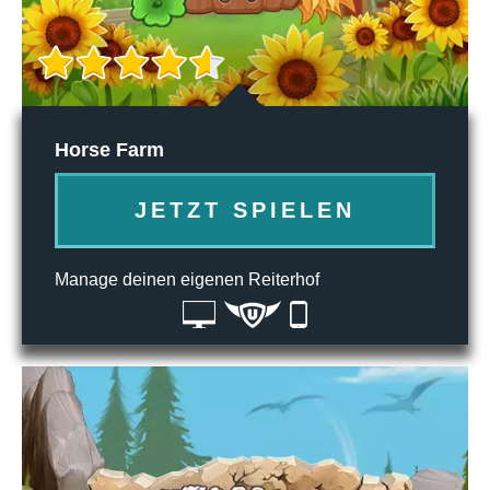
Horse Farm
JETZT SPIELEN
Manage deinen eigenen Reiterhof