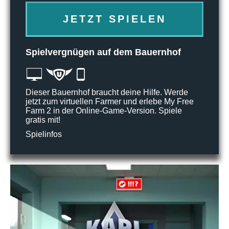
JETZT SPIELEN
Spielvergnügen auf dem Bauernhof
Dieser Bauernhof braucht deine Hilfe. Werde
jetzt zum virtuellen Farmer und erlebe My Free
Farm 2 in der Online-Game-Version. Spiele
gratis mit!
Spielinfos