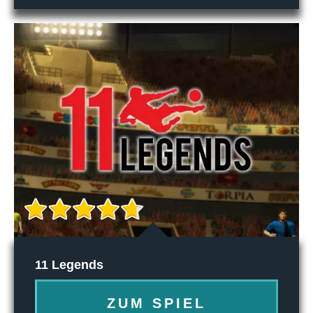
11 Legends
ZUM SPIEL