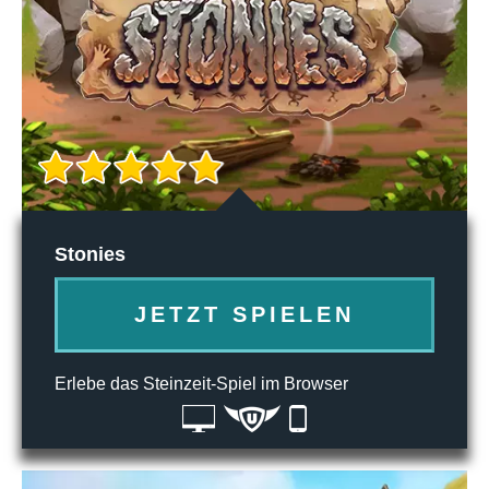
Stonies
JETZT SPIELEN
Erlebe das Steinzeit-Spiel im Browser