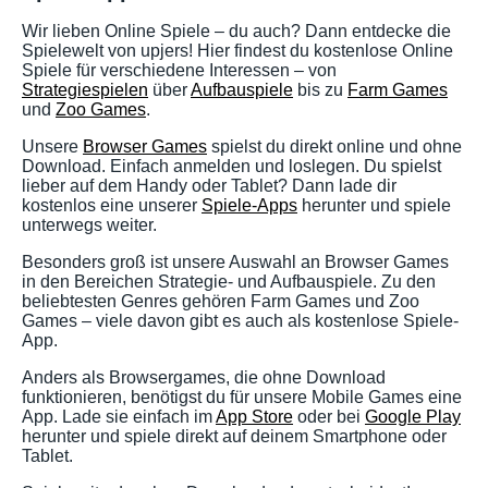
Wir lieben Online Spiele – du auch? Dann entdecke die
Spielewelt von upjers! Hier findest du kostenlose Online
Spiele für verschiedene Interessen – von
Strategiespielen
über
Aufbauspiele
bis zu
Farm Games
und
Zoo Games
.
Unsere
Browser Games
spielst du direkt online und ohne
Download. Einfach anmelden und loslegen. Du spielst
lieber auf dem Handy oder Tablet? Dann lade dir
kostenlos eine unserer
Spiele-Apps
herunter und spiele
unterwegs weiter.
Besonders groß ist unsere Auswahl an Browser Games
in den Bereichen Strategie- und Aufbauspiele. Zu den
beliebtesten Genres gehören Farm Games und Zoo
Games – viele davon gibt es auch als kostenlose Spiele-
App.
Anders als Browsergames, die ohne Download
funktionieren, benötigst du für unsere Mobile Games eine
App. Lade sie einfach im
App Store
oder bei
Google Play
herunter und spiele direkt auf deinem Smartphone oder
Tablet.