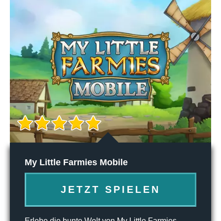
My Little Farmies Mobile
JETZT SPIELEN
Erlebe die bunte Welt von My Little Farmies