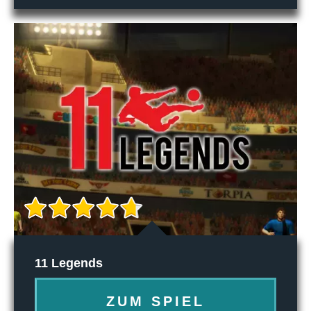
11 Legends
ZUM SPIEL