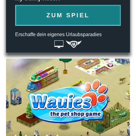
ZUM SPIEL
Erschaffe dein eigenes Urlaubsparadies