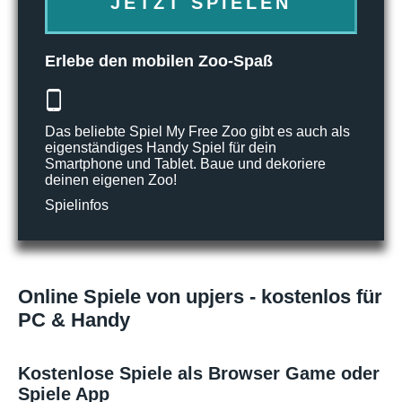
JETZT SPIELEN
Erlebe den mobilen Zoo-Spaß
Das beliebte Spiel My Free Zoo gibt es auch als
eigenständiges Handy Spiel für dein
Smartphone und Tablet. Baue und dekoriere
deinen eigenen Zoo!
Spielinfos
Online Spiele von upjers - kostenlos für
PC & Handy
Kostenlose Spiele als Browser Game oder
Spiele App