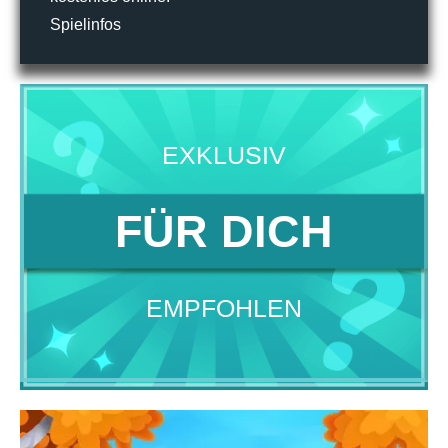
Spielinfos
EXKLUSIV
FÜR DICH
EMPFOHLEN