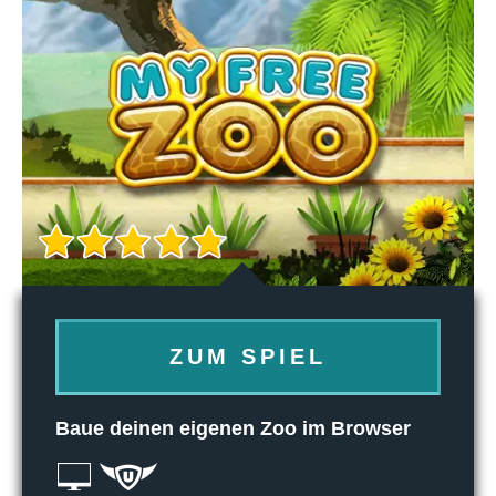
ZUM SPIEL
Baue deinen eigenen Zoo im Browser