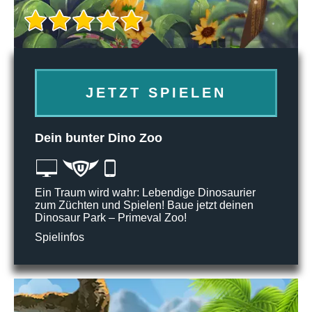
JETZT SPIELEN
Dein bunter Dino Zoo
Ein Traum wird wahr: Lebendige Dinosaurier
zum Züchten und Spielen! Baue jetzt deinen
Dinosaur Park – Primeval Zoo!
Spielinfos