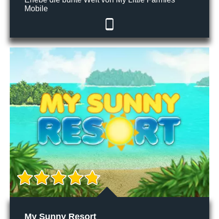
Mobile
My Sunny Resort