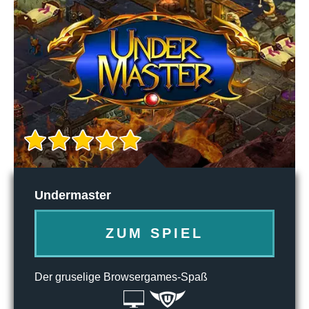
Undermaster
ZUM SPIEL
Der gruselige Browsergames-Spaß