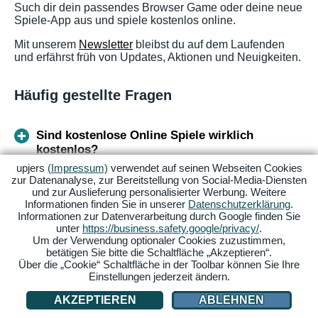
Such dir dein passendes Browser Game oder deine neue
Spiele-App aus und spiele kostenlos online.
Mit unserem
Newsletter
bleibst du auf dem Laufenden
und erfährst früh von Updates, Aktionen und Neuigkeiten.
Häufig gestellte Fragen
Sind kostenlose Online Spiele wirklich
kostenlos?
upjers
(Impressum)
verwendet auf seinen Webseiten Cookies
zur Datenanalyse, zur Bereitstellung von Social-Media-Diensten
Welche Spiele kann man kostenlos
und zur Auslieferung personalisierter Werbung. Weitere
herunterladen?
Informationen finden Sie in unserer
Datenschutzerklärung
.
Informationen zur Datenverarbeitung durch Google finden Sie
unter
https://business.safety.google/privacy/
.
Um der Verwendung optionaler Cookies zuzustimmen,
Was sind die beliebtesten Online-Spiele?
betätigen Sie bitte die Schaltfläche „Akzeptieren“.
Über die „Cookie“ Schaltfläche in der Toolbar können Sie Ihre
Einstellungen jederzeit ändern.
Wo kann man Online-Spiele kostenlos spielen?
AKZEPTIEREN
ABLEHNEN