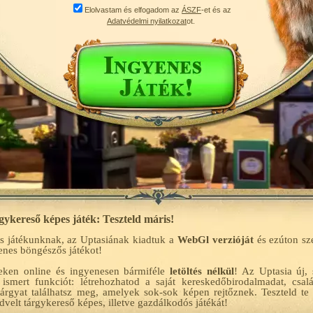
Elolvastam és elfogadom az
ÁSZF
-et és az
Adatvédelmi nyilatkozat
ot.
ykereső képes játék: Teszteld máris!
s játékunknak, az Uptasiának kiadtuk a
WebGl verzióját
és ezúton sz
yenes böngészős játékot!
eken online és ingyenesen bármiféle
letöltés nélkül
! Az Uptasia új,
 ismert funkciót: létrehozhatod a saját kereskedőbirodalmadat, csa
tárgyat találhatsz meg, amelyek sok-sok képen rejtőznek. Teszteld te
dvelt tárgykereső képes, illetve gazdálkodós játékát!