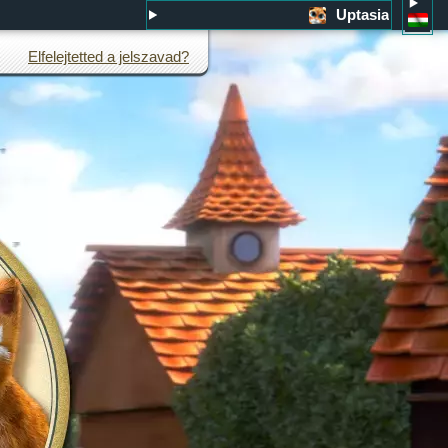
Uptasia
Elfelejtetted a jelszavad?