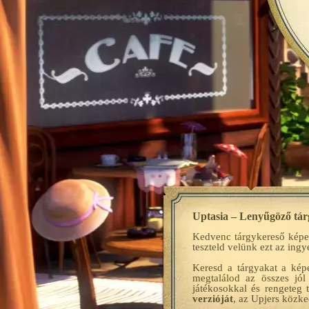
Uptasia – Lenyűgöző tárg
Kedvenc tárgykereső képe
teszteld velünk ezt az ing
Keresd a tárgyakat a kép
megtalálod az összes jól
játékosokkal és rengeteg 
verzióját
, az Upjers közke