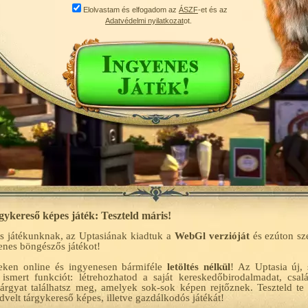
Elolvastam és elfogadom az
ÁSZF
-et és az
Adatvédelmi nyilatkozat
ot.
ykereső képes játék: Teszteld máris!
s játékunknak, az Uptasiának kiadtuk a
WebGl verzióját
és ezúton sz
yenes böngészős játékot!
eken online és ingyenesen bármiféle
letöltés nélkül
! Az Uptasia új,
 ismert funkciót: létrehozhatod a saját kereskedőbirodalmadat, csa
tárgyat találhatsz meg, amelyek sok-sok képen rejtőznek. Teszteld te
dvelt tárgykereső képes, illetve gazdálkodós játékát!