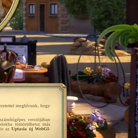
eretettel meghívunk, hogy
 számítógépes verziójában
ládokba tömörülhetsz más
 is az
Uptasia új WebGl-