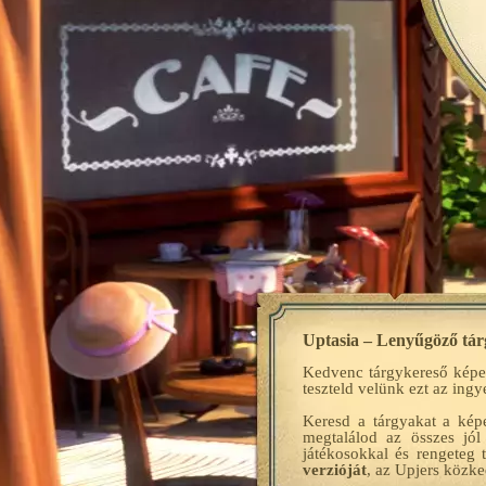
Uptasia – Lenyűgöző tárg
Kedvenc tárgykereső képe
teszteld velünk ezt az ing
Keresd a tárgyakat a kép
megtalálod az összes jól
játékosokkal és rengeteg 
verzióját
, az Upjers közke