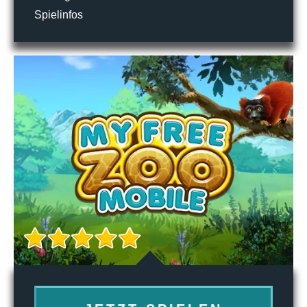
Spielinfos