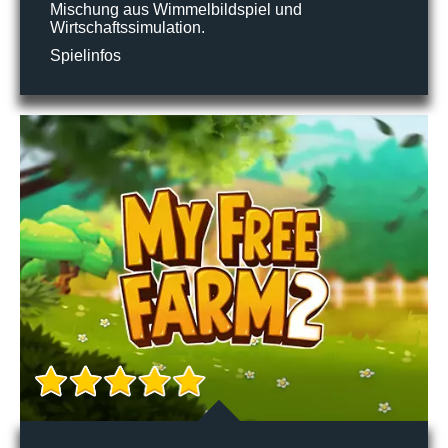
Mischung aus Wimmelbildspiel und
Wirtschaftssimulation.
Spielinfos