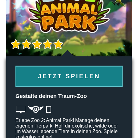
JETZT SPIELEN
Gestalte deinen Traum-Zoo
Erlebe Zoo 2: Animal Park! Manage deinen
eigenen Tierpark. Hol‘ dir exotische, wilde oder
im Wasser lebende Tiere in deinen Zoo. Spiele
kostenlos online!