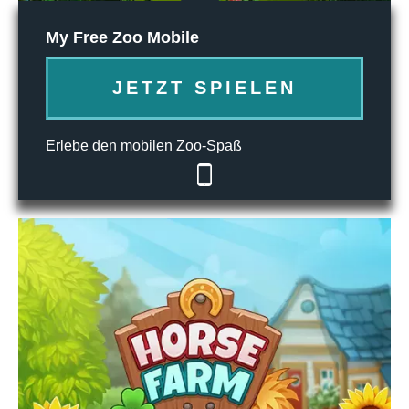
My Free Zoo Mobile
JETZT SPIELEN
Erlebe den mobilen Zoo-Spaß