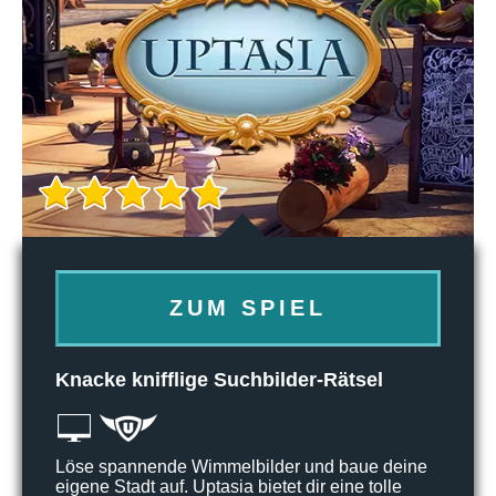
ZUM SPIEL
Knacke knifflige Suchbilder-Rätsel
Löse spannende Wimmelbilder und baue deine
eigene Stadt auf. Uptasia bietet dir eine tolle