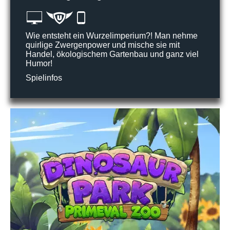
Wie entsteht ein Wurzelimperium?! Man nehme
quirlige Zwergenpower und mische sie mit
Handel, ökologischem Gartenbau und ganz viel
Humor!
Spielinfos