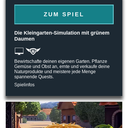
ZUM SPIEL
Die Kleingarten-Simulation mit grünem
Daumen
Bewirtschafte deinen eigenen Garten. Pflanze
Gemüse und Obst an, ernte und verkaufe deine
Naturprodukte und meistere jede Menge
spannende Quests.
Spielinfos