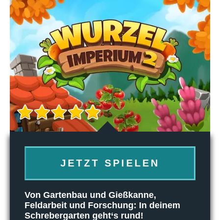
JETZT SPIELEN
Von Gartenbau und Gießkanne,
Feldarbeit und Forschung: In deinem
Schrebergarten geht‘s rund!