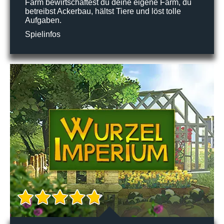
Farm bewirtschaftest du deine eigene Farm, du
betreibst Ackerbau, hältst Tiere und löst tolle
Aufgaben.
Spielinfos