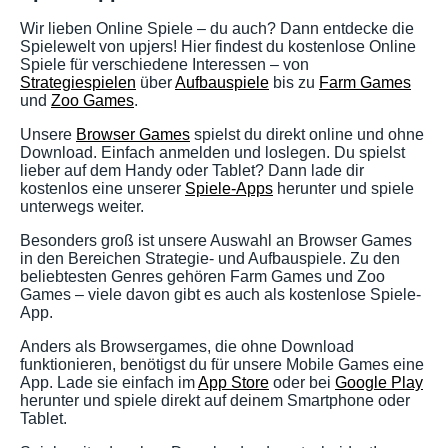
Wir lieben Online Spiele – du auch? Dann entdecke die
Spielewelt von upjers! Hier findest du kostenlose Online
Spiele für verschiedene Interessen – von
Strategiespielen
über
Aufbauspiele
bis zu
Farm Games
und
Zoo Games
.
Unsere
Browser Games
spielst du direkt online und ohne
Download. Einfach anmelden und loslegen. Du spielst
lieber auf dem Handy oder Tablet? Dann lade dir
kostenlos eine unserer
Spiele-Apps
herunter und spiele
unterwegs weiter.
Besonders groß ist unsere Auswahl an Browser Games
in den Bereichen Strategie- und Aufbauspiele. Zu den
beliebtesten Genres gehören Farm Games und Zoo
Games – viele davon gibt es auch als kostenlose Spiele-
App.
Anders als Browsergames, die ohne Download
funktionieren, benötigst du für unsere Mobile Games eine
App. Lade sie einfach im
App Store
oder bei
Google Play
herunter und spiele direkt auf deinem Smartphone oder
Tablet.