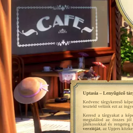
Uptasia – Lenyűgöző tárg
Kedvenc tárgykereső képe
teszteld velünk ezt az ing
Keresd a tárgyakat a kép
megtalálod az összes jól
játékosokkal és rengeteg 
verzióját
, az Upjers közke