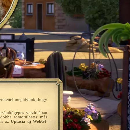
eretettel meghívunk, hogy
 számítógépes verziójában
ládokba tömörülhetsz más
 is az
Uptasia új WebGl-