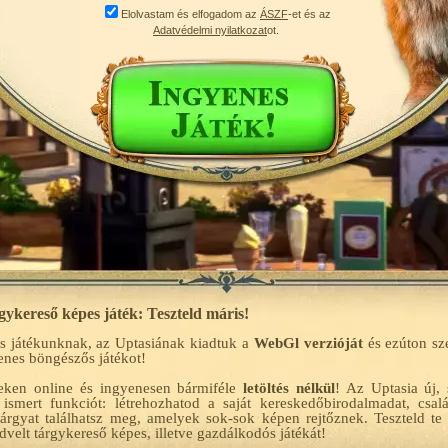
Elolvastam és elfogadom az
ÁSZF
-et és az
Adatvédelmi nyilatkozat
ot.
ykereső képes játék: Teszteld máris!
s játékunknak, az Uptasiának kiadtuk a
WebGl verzióját
és ezúton sz
yenes böngészős játékot!
eken online és ingyenesen bármiféle
letöltés nélkül
! Az Uptasia új,
 ismert funkciót: létrehozhatod a saját kereskedőbirodalmadat, csa
tárgyat találhatsz meg, amelyek sok-sok képen rejtőznek. Teszteld te
dvelt tárgykereső képes, illetve gazdálkodós játékát!