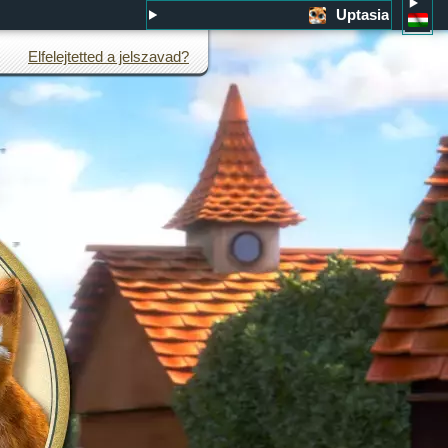
Uptasia
Elfelejtetted a jelszavad?