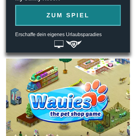
ZUM SPIEL
Erschaffe dein eigenes Urlaubsparadies