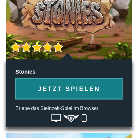
Stonies
JETZT SPIELEN
Erlebe das Steinzeit-Spiel im Browser