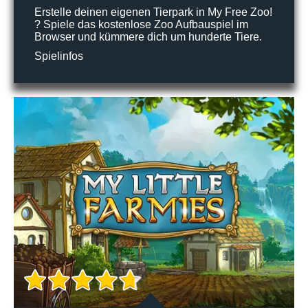
Erstelle deinen eigenen Tierpark in My Free Zoo!
? Spiele das kostenlose Zoo Aufbauspiel im
Browser und kümmere dich um hunderte Tiere.
Spielinfos