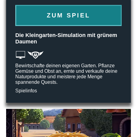
ZUM SPIEL
Die Kleingarten-Simulation mit grünem
Daumen
Bewirtschafte deinen eigenen Garten. Pflanze
Gemüse und Obst an, ernte und verkaufe deine
Naturprodukte und meistere jede Menge
spannende Quests.
Spielinfos