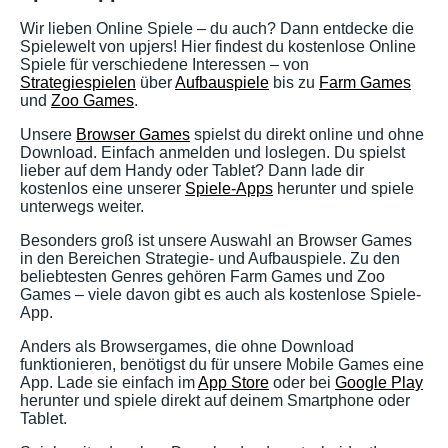
Wir lieben Online Spiele – du auch? Dann entdecke die
Spielewelt von upjers! Hier findest du kostenlose Online
Spiele für verschiedene Interessen – von
Strategiespielen
über
Aufbauspiele
bis zu
Farm Games
und
Zoo Games
.
Unsere
Browser Games
spielst du direkt online und ohne
Download. Einfach anmelden und loslegen. Du spielst
lieber auf dem Handy oder Tablet? Dann lade dir
kostenlos eine unserer
Spiele-Apps
herunter und spiele
unterwegs weiter.
Besonders groß ist unsere Auswahl an Browser Games
in den Bereichen Strategie- und Aufbauspiele. Zu den
beliebtesten Genres gehören Farm Games und Zoo
Games – viele davon gibt es auch als kostenlose Spiele-
App.
Anders als Browsergames, die ohne Download
funktionieren, benötigst du für unsere Mobile Games eine
App. Lade sie einfach im
App Store
oder bei
Google Play
herunter und spiele direkt auf deinem Smartphone oder
Tablet.