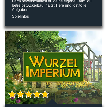
Farm bewirtschaftest du deine eigene Farm, du
betreibst Ackerbau, hältst Tiere und löst tolle
Aufgaben.
Spielinfos