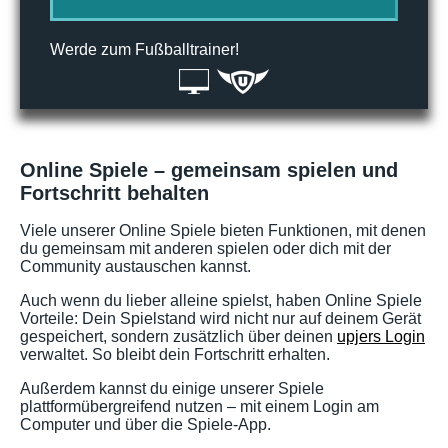
Werde zum Fußballtrainer!
Online Spiele – gemeinsam spielen und
Fortschritt behalten
Viele unserer Online Spiele bieten Funktionen, mit denen
du gemeinsam mit anderen spielen oder dich mit der
Community austauschen kannst.
Auch wenn du lieber alleine spielst, haben Online Spiele
Vorteile: Dein Spielstand wird nicht nur auf deinem Gerät
gespeichert, sondern zusätzlich über deinen
upjers Login
verwaltet. So bleibt dein Fortschritt erhalten.
Außerdem kannst du einige unserer Spiele
plattformübergreifend nutzen – mit einem Login am
Computer und über die Spiele-App.