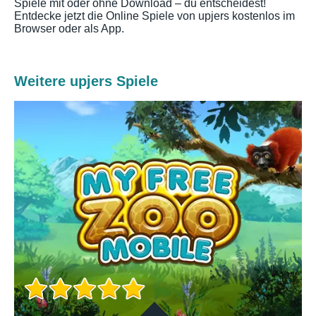
Spiele mit oder ohne Download – du entscheidest!
Entdecke jetzt die Online Spiele von upjers kostenlos im
Browser oder als App.
Weitere upjers Spiele