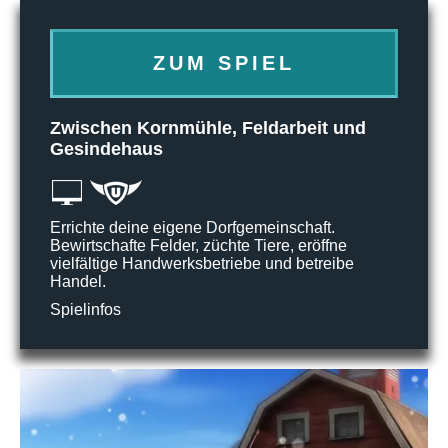
ZUM SPIEL
Zwischen Kornmühle, Feldarbeit und
Gesindehaus
Errichte deine eigene Dorfgemeinschaft.
Bewirtschafte Felder, züchte Tiere, eröffne
vielfältige Handwerksbetriebe und betreibe
Handel.
Spielinfos