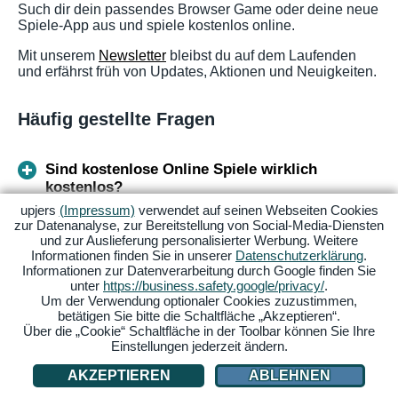
Such dir dein passendes Browser Game oder deine neue
Spiele-App aus und spiele kostenlos online.
Mit unserem
Newsletter
bleibst du auf dem Laufenden
und erfährst früh von Updates, Aktionen und Neuigkeiten.
Häufig gestellte Fragen
Sind kostenlose Online Spiele wirklich
kostenlos?
upjers
(Impressum)
verwendet auf seinen Webseiten Cookies
zur Datenanalyse, zur Bereitstellung von Social-Media-Diensten
Welche Spiele kann man kostenlos
und zur Auslieferung personalisierter Werbung. Weitere
herunterladen?
Informationen finden Sie in unserer
Datenschutzerklärung
.
Informationen zur Datenverarbeitung durch Google finden Sie
unter
https://business.safety.google/privacy/
.
Um der Verwendung optionaler Cookies zuzustimmen,
Was sind die beliebtesten Online-Spiele?
betätigen Sie bitte die Schaltfläche „Akzeptieren“.
Über die „Cookie“ Schaltfläche in der Toolbar können Sie Ihre
Einstellungen jederzeit ändern.
Wo kann man Online-Spiele kostenlos spielen?
AKZEPTIEREN
ABLEHNEN