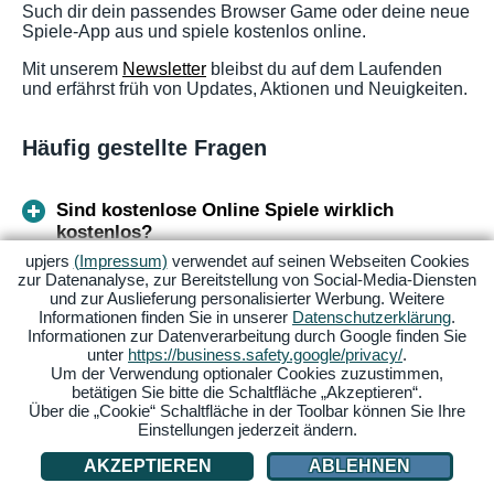
Such dir dein passendes Browser Game oder deine neue
Spiele-App aus und spiele kostenlos online.
Mit unserem
Newsletter
bleibst du auf dem Laufenden
und erfährst früh von Updates, Aktionen und Neuigkeiten.
Häufig gestellte Fragen
Sind kostenlose Online Spiele wirklich
kostenlos?
upjers
(Impressum)
verwendet auf seinen Webseiten Cookies
zur Datenanalyse, zur Bereitstellung von Social-Media-Diensten
Welche Spiele kann man kostenlos
und zur Auslieferung personalisierter Werbung. Weitere
herunterladen?
Informationen finden Sie in unserer
Datenschutzerklärung
.
Informationen zur Datenverarbeitung durch Google finden Sie
unter
https://business.safety.google/privacy/
.
Um der Verwendung optionaler Cookies zuzustimmen,
Was sind die beliebtesten Online-Spiele?
betätigen Sie bitte die Schaltfläche „Akzeptieren“.
Über die „Cookie“ Schaltfläche in der Toolbar können Sie Ihre
Einstellungen jederzeit ändern.
Wo kann man Online-Spiele kostenlos spielen?
AKZEPTIEREN
ABLEHNEN