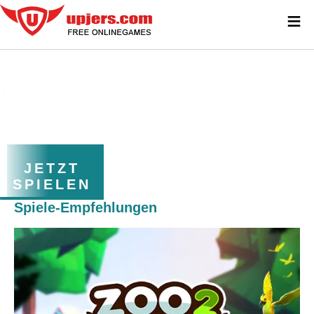
≡
JETZT
SPIELEN
Spiele-Empfehlungen