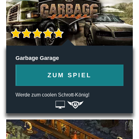
Garbage Garage
ZUM SPIEL
Werde zum coolen Schrott-König!