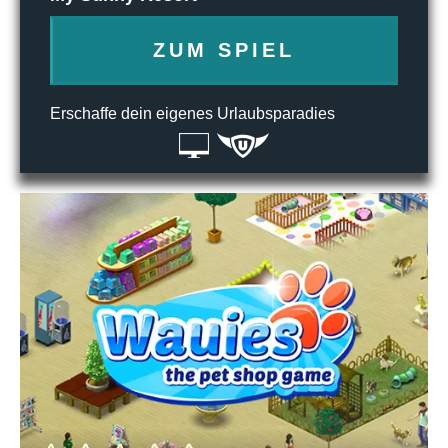
ZUM SPIEL
Erschaffe dein eigenes Urlaubsparadies