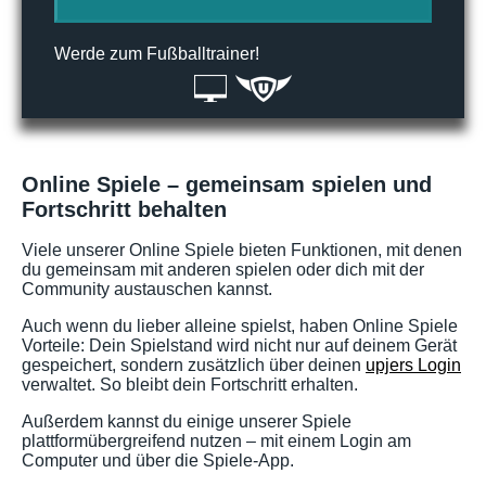
Werde zum Fußballtrainer!
Online Spiele – gemeinsam spielen und
Fortschritt behalten
Viele unserer Online Spiele bieten Funktionen, mit denen
du gemeinsam mit anderen spielen oder dich mit der
Community austauschen kannst.
Auch wenn du lieber alleine spielst, haben Online Spiele
Vorteile: Dein Spielstand wird nicht nur auf deinem Gerät
gespeichert, sondern zusätzlich über deinen
upjers Login
verwaltet. So bleibt dein Fortschritt erhalten.
Außerdem kannst du einige unserer Spiele
plattformübergreifend nutzen – mit einem Login am
Computer und über die Spiele-App.