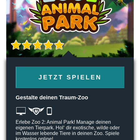
JETZT SPIELEN
Gestalte deinen Traum-Zoo
Erlebe Zoo 2: Animal Park! Manage deinen
eigenen Tierpark. Hol‘ dir exotische, wilde oder
im Wasser lebende Tiere in deinen Zoo. Spiele
kostenlos online!