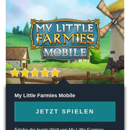
My Little Farmies Mobile
JETZT SPIELEN
Erlebe die bunte Welt von My Little Farmies