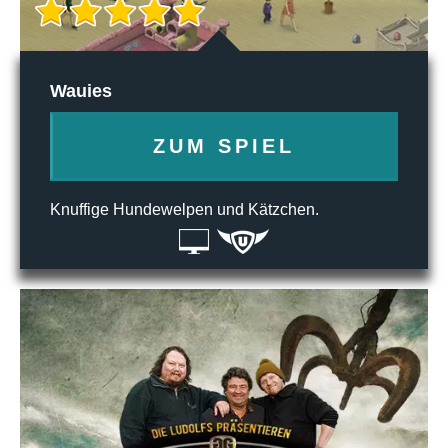
Wauies
ZUM SPIEL
Knuffige Hundewelpen und Kätzchen.