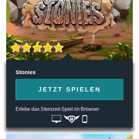
Stonies
JETZT SPIELEN
Erlebe das Steinzeit-Spiel im Browser