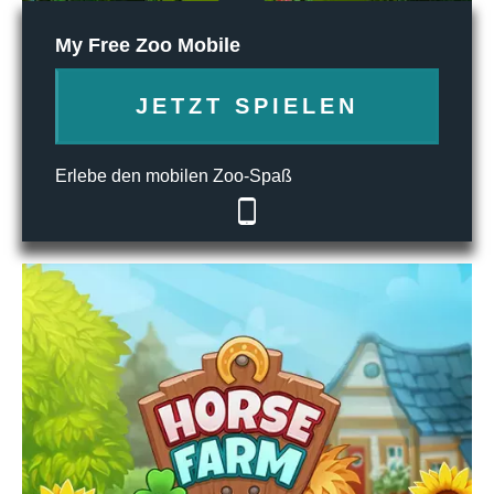
My Free Zoo Mobile
JETZT SPIELEN
Erlebe den mobilen Zoo-Spaß