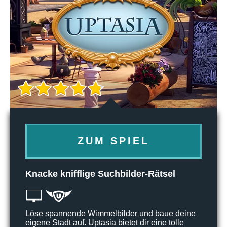
ZUM SPIEL
Knacke knifflige Suchbilder-Rätsel
Löse spannende Wimmelbilder und baue deine
eigene Stadt auf. Uptasia bietet dir eine tolle