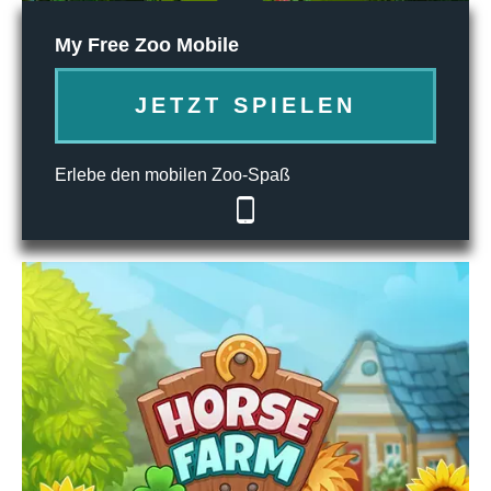
My Free Zoo Mobile
JETZT SPIELEN
Erlebe den mobilen Zoo-Spaß