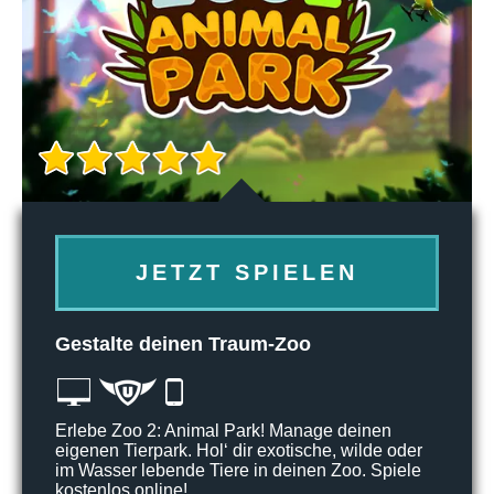
JETZT SPIELEN
Gestalte deinen Traum-Zoo
Erlebe Zoo 2: Animal Park! Manage deinen
eigenen Tierpark. Hol‘ dir exotische, wilde oder
im Wasser lebende Tiere in deinen Zoo. Spiele
kostenlos online!