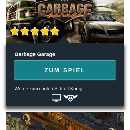
Garbage Garage
ZUM SPIEL
Werde zum coolen Schrott-König!