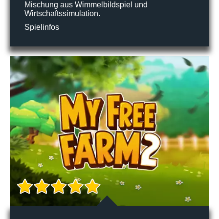
Mischung aus Wimmelbildspiel und
Wirtschaftssimulation.
Spielinfos