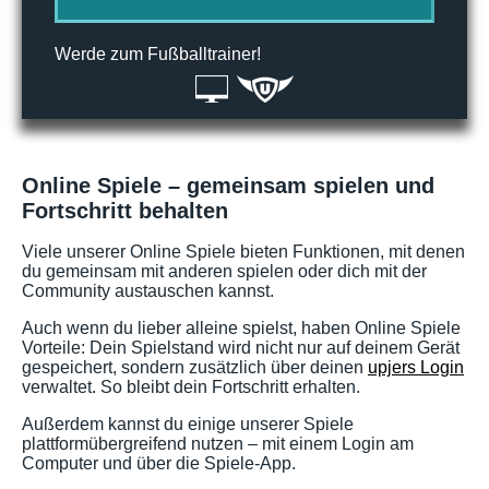
Werde zum Fußballtrainer!
Online Spiele – gemeinsam spielen und
Fortschritt behalten
Viele unserer Online Spiele bieten Funktionen, mit denen
du gemeinsam mit anderen spielen oder dich mit der
Community austauschen kannst.
Auch wenn du lieber alleine spielst, haben Online Spiele
Vorteile: Dein Spielstand wird nicht nur auf deinem Gerät
gespeichert, sondern zusätzlich über deinen
upjers Login
verwaltet. So bleibt dein Fortschritt erhalten.
Außerdem kannst du einige unserer Spiele
plattformübergreifend nutzen – mit einem Login am
Computer und über die Spiele-App.