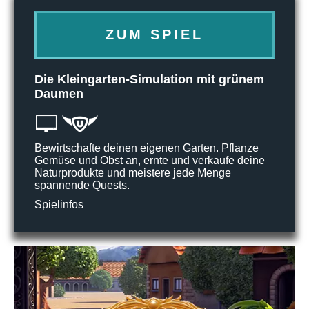
ZUM SPIEL
Die Kleingarten-Simulation mit grünem
Daumen
Bewirtschafte deinen eigenen Garten. Pflanze
Gemüse und Obst an, ernte und verkaufe deine
Naturprodukte und meistere jede Menge
spannende Quests.
Spielinfos