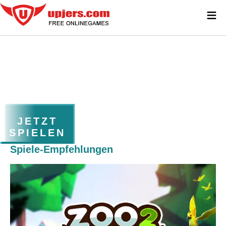
≡
JETZT
SPIELEN
Spiele-Empfehlungen