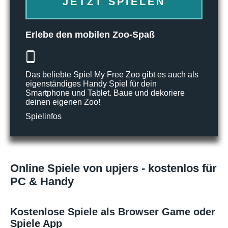
JETZT SPIELEN
Erlebe den mobilen Zoo-Spaß
Das beliebte Spiel My Free Zoo gibt es auch als
eigenständiges Handy Spiel für dein
Smartphone und Tablet. Baue und dekoriere
deinen eigenen Zoo!
Spielinfos
Online Spiele von upjers - kostenlos für
PC & Handy
Kostenlose Spiele als Browser Game oder
Spiele App