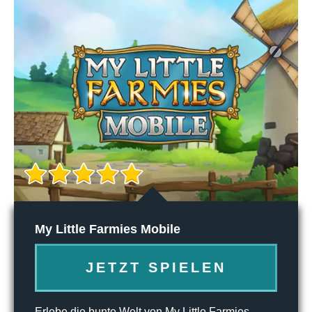
My Little Farmies Mobile
JETZT SPIELEN
Erlebe die bunte Welt von My Little Farmies