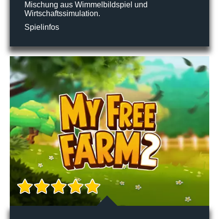
Mischung aus Wimmelbildspiel und
Wirtschaftssimulation.
Spielinfos