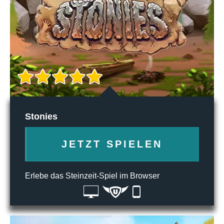
Stonies
JETZT SPIELEN
Erlebe das Steinzeit-Spiel im Browser