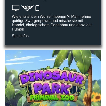
Wie entsteht ein Wurzelimperium?! Man nehme
quirlige Zwergenpower und mische sie mit
Handel, ökologischem Gartenbau und ganz viel
Humor!
Spielinfos