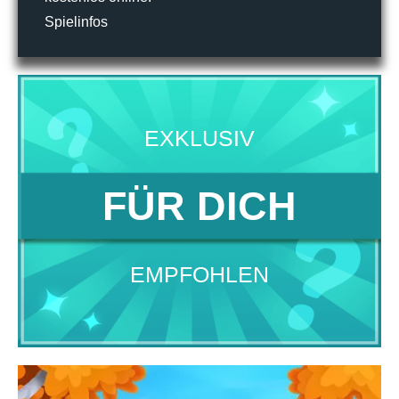
Spielinfos
EXKLUSIV
FÜR DICH
EMPFOHLEN