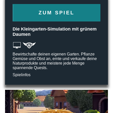
ZUM SPIEL
Die Kleingarten-Simulation mit grünem
Daumen
Bewirtschafte deinen eigenen Garten. Pflanze
Gemüse und Obst an, ernte und verkaufe deine
Naturprodukte und meistere jede Menge
spannende Quests.
Spielinfos