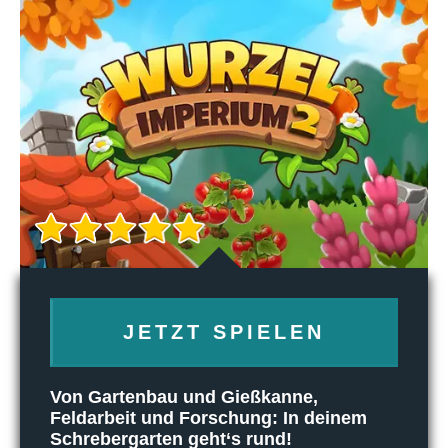
JETZT SPIELEN
Von Gartenbau und Gießkanne,
Feldarbeit und Forschung: In deinem
Schrebergarten geht‘s rund!