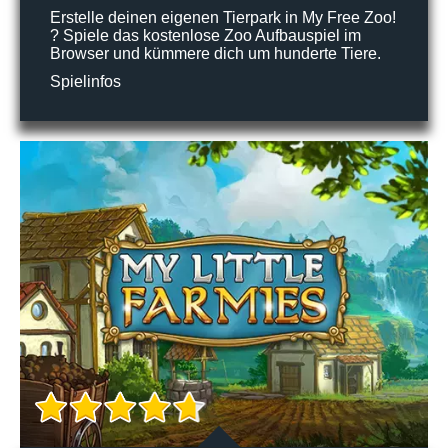
Erstelle deinen eigenen Tierpark in My Free Zoo!
? Spiele das kostenlose Zoo Aufbauspiel im
Browser und kümmere dich um hunderte Tiere.
Spielinfos