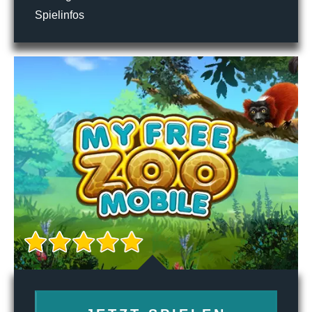
Spielinfos