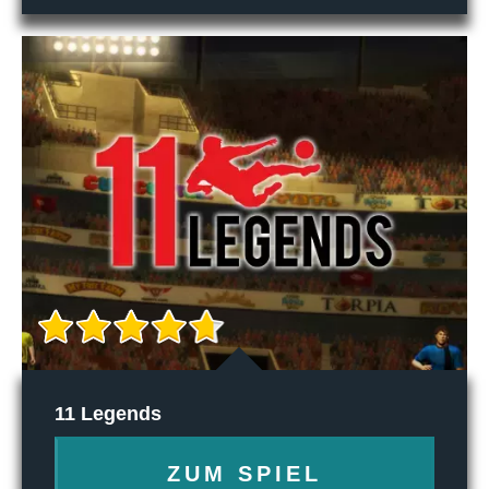
11 Legends
ZUM SPIEL