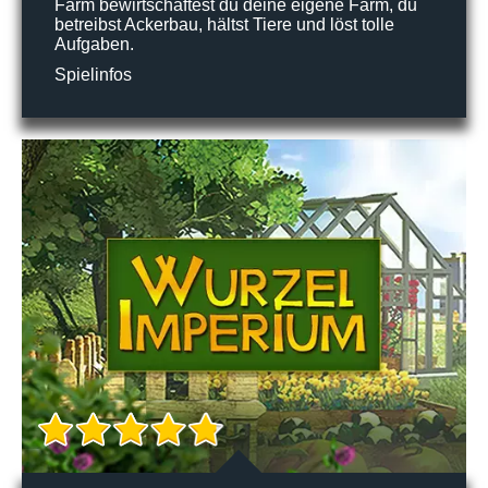
Farm bewirtschaftest du deine eigene Farm, du
betreibst Ackerbau, hältst Tiere und löst tolle
Aufgaben.
Spielinfos