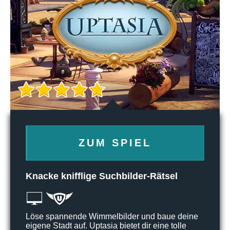
ZUM SPIEL
Knacke knifflige Suchbilder-Rätsel
Löse spannende Wimmelbilder und baue deine
eigene Stadt auf. Uptasia bietet dir eine tolle