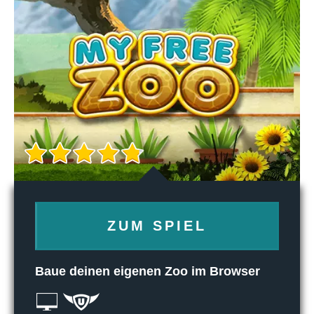
ZUM SPIEL
Baue deinen eigenen Zoo im Browser