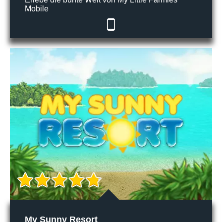
Mobile
My Sunny Resort