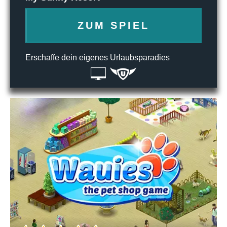
ZUM SPIEL
Erschaffe dein eigenes Urlaubsparadies