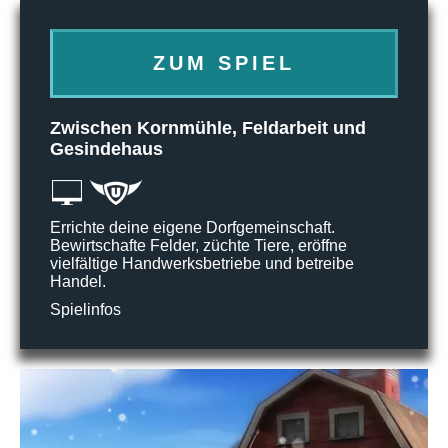
ZUM SPIEL
Zwischen Kornmühle, Feldarbeit und
Gesindehaus
Errichte deine eigene Dorfgemeinschaft.
Bewirtschafte Felder, züchte Tiere, eröffne
vielfältige Handwerksbetriebe und betreibe
Handel.
Spielinfos