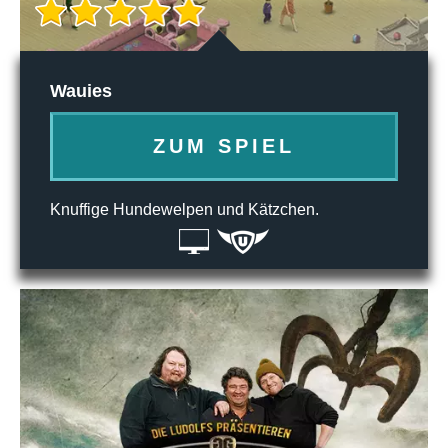
Wauies
ZUM SPIEL
Knuffige Hundewelpen und Kätzchen.