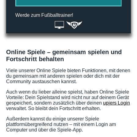
Werde zum Fußballtrainer!
Online Spiele – gemeinsam spielen und
Fortschritt behalten
Viele unserer Online Spiele bieten Funktionen, mit denen
du gemeinsam mit anderen spielen oder dich mit der
Community austauschen kannst.
Auch wenn du lieber alleine spielst, haben Online Spiele
Vorteile: Dein Spielstand wird nicht nur auf deinem Gerät
gespeichert, sondern zusätzlich über deinen
upjers Login
verwaltet. So bleibt dein Fortschritt erhalten.
Außerdem kannst du einige unserer Spiele
plattformübergreifend nutzen – mit einem Login am
Computer und über die Spiele-App.