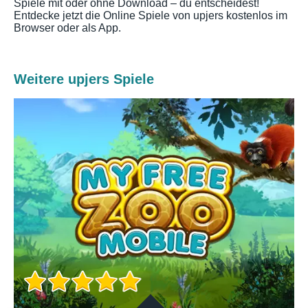
Spiele mit oder ohne Download – du entscheidest!
Entdecke jetzt die Online Spiele von upjers kostenlos im
Browser oder als App.
Weitere upjers Spiele