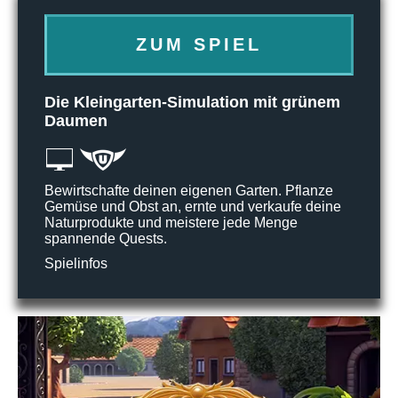
ZUM SPIEL
Die Kleingarten-Simulation mit grünem
Daumen
Bewirtschafte deinen eigenen Garten. Pflanze
Gemüse und Obst an, ernte und verkaufe deine
Naturprodukte und meistere jede Menge
spannende Quests.
Spielinfos