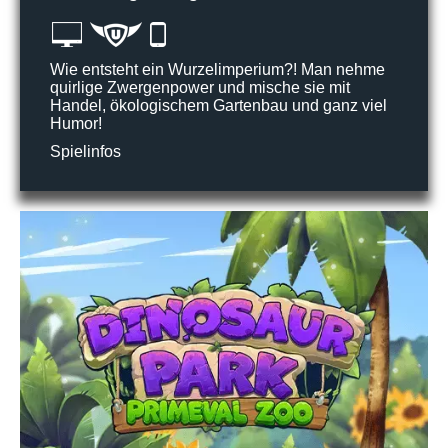
Wie entsteht ein Wurzelimperium?! Man nehme
quirlige Zwergenpower und mische sie mit
Handel, ökologischem Gartenbau und ganz viel
Humor!
Spielinfos