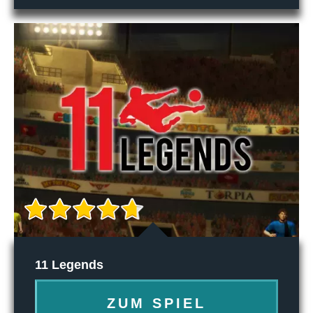
11 Legends
ZUM SPIEL