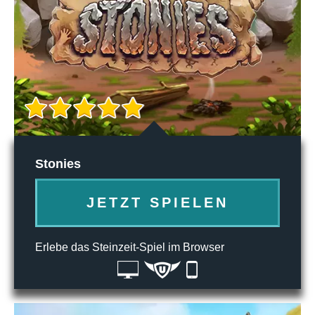
Stonies
JETZT SPIELEN
Erlebe das Steinzeit-Spiel im Browser