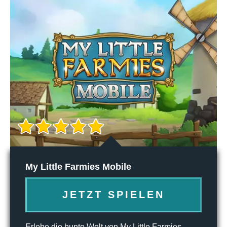
My Little Farmies Mobile
JETZT SPIELEN
Erlebe die bunte Welt von My Little Farmies