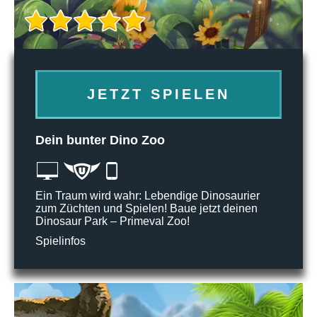
JETZT SPIELEN
Dein bunter Dino Zoo
Ein Traum wird wahr: Lebendige Dinosaurier
zum Züchten und Spielen! Baue jetzt deinen
Dinosaur Park – Primeval Zoo!
Spielinfos