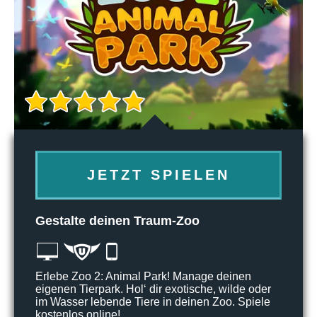
JETZT SPIELEN
Gestalte deinen Traum-Zoo
Erlebe Zoo 2: Animal Park! Manage deinen
eigenen Tierpark. Hol‘ dir exotische, wilde oder
im Wasser lebende Tiere in deinen Zoo. Spiele
kostenlos online!