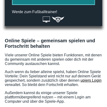
Werde zum Fußballtrainer!
Online Spiele – gemeinsam spielen und
Fortschritt behalten
Viele unserer Online Spiele bieten Funktionen, mit denen
du gemeinsam mit anderen spielen oder dich mit der
Community austauschen kannst.
Auch wenn du lieber alleine spielst, haben Online Spiele
Vorteile: Dein Spielstand wird nicht nur auf deinem Gerät
gespeichert, sondern zusätzlich über deinen
upjers Login
verwaltet. So bleibt dein Fortschritt erhalten.
Außerdem kannst du einige unserer Spiele
plattformübergreifend nutzen – mit einem Login am
Computer und über die Spiele-App.