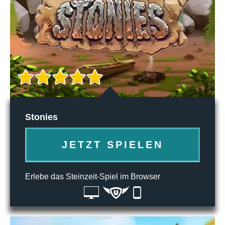
Stonies
JETZT SPIELEN
Erlebe das Steinzeit-Spiel im Browser