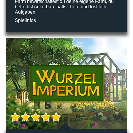
Farm bewirtschaftest du deine eigene Farm, du
betreibst Ackerbau, hältst Tiere und löst tolle
Aufgaben.
Spielinfos