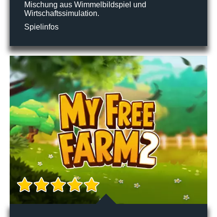
Mischung aus Wimmelbildspiel und
Wirtschaftssimulation.
Spielinfos