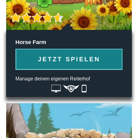
Horse Farm
JETZT SPIELEN
Manage deinen eigenen Reiterhof