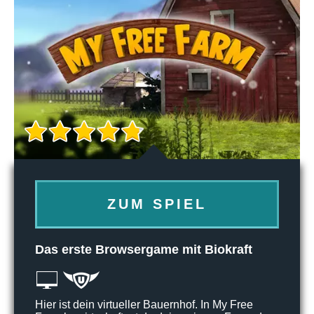
ZUM SPIEL
Das erste Browsergame mit Biokraft
Hier ist dein virtueller Bauernhof. In My Free