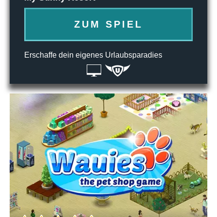
ZUM SPIEL
Erschaffe dein eigenes Urlaubsparadies