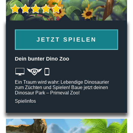
JETZT SPIELEN
Dein bunter Dino Zoo
Ein Traum wird wahr: Lebendige Dinosaurier
zum Züchten und Spielen! Baue jetzt deinen
Dinosaur Park – Primeval Zoo!
Spielinfos