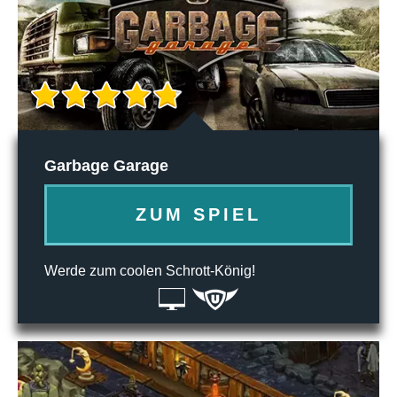
Garbage Garage
ZUM SPIEL
Werde zum coolen Schrott-König!