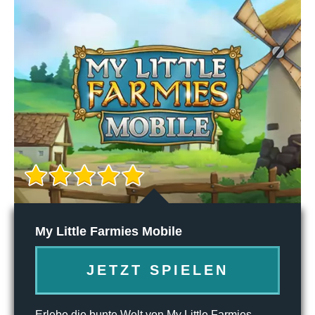
My Little Farmies Mobile
JETZT SPIELEN
Erlebe die bunte Welt von My Little Farmies