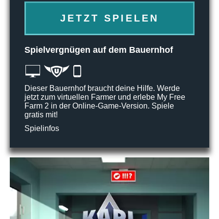
JETZT SPIELEN
Spielvergnügen auf dem Bauernhof
Dieser Bauernhof braucht deine Hilfe. Werde
jetzt zum virtuellen Farmer und erlebe My Free
Farm 2 in der Online-Game-Version. Spiele
gratis mit!
Spielinfos