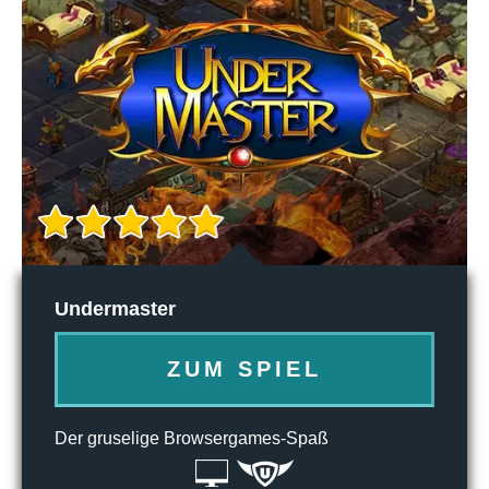
Undermaster
ZUM SPIEL
Der gruselige Browsergames-Spaß