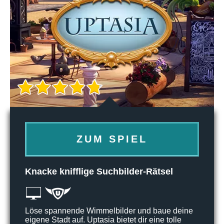
ZUM SPIEL
Knacke knifflige Suchbilder-Rätsel
Löse spannende Wimmelbilder und baue deine
eigene Stadt auf. Uptasia bietet dir eine tolle