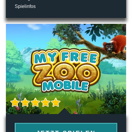
Spielinfos