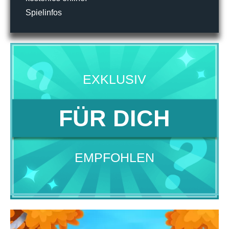
Spielinfos
EXKLUSIV
FÜR DICH
EMPFOHLEN