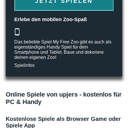
JETZT SPIELEN
Erlebe den mobilen Zoo-Spaß
Das beliebte Spiel My Free Zoo gibt es auch als
eigenständiges Handy Spiel für dein
Smartphone und Tablet. Baue und dekoriere
deinen eigenen Zoo!
Spielinfos
Online Spiele von upjers - kostenlos für
PC & Handy
Kostenlose Spiele als Browser Game oder
Spiele App