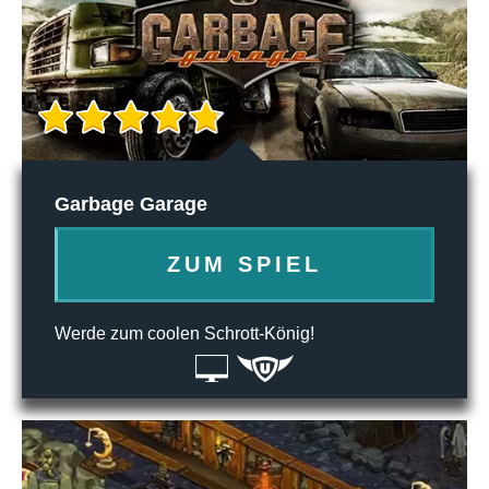
Garbage Garage
ZUM SPIEL
Werde zum coolen Schrott-König!