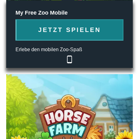
My Free Zoo Mobile
JETZT SPIELEN
Erlebe den mobilen Zoo-Spaß