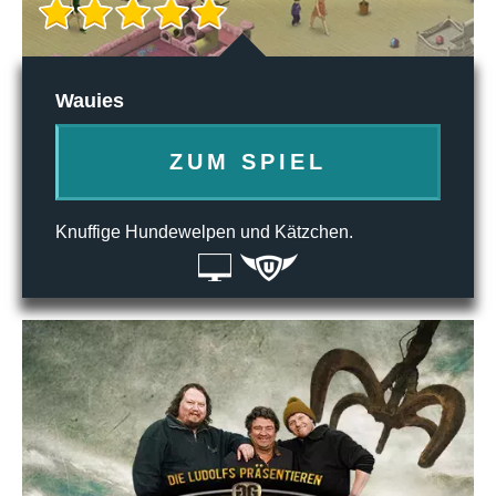
Wauies
ZUM SPIEL
Knuffige Hundewelpen und Kätzchen.