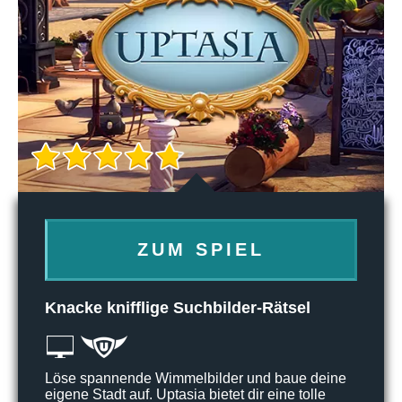
ZUM SPIEL
Knacke knifflige Suchbilder-Rätsel
Löse spannende Wimmelbilder und baue deine
eigene Stadt auf. Uptasia bietet dir eine tolle