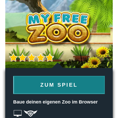
ZUM SPIEL
Baue deinen eigenen Zoo im Browser