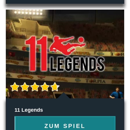
11 Legends
ZUM SPIEL