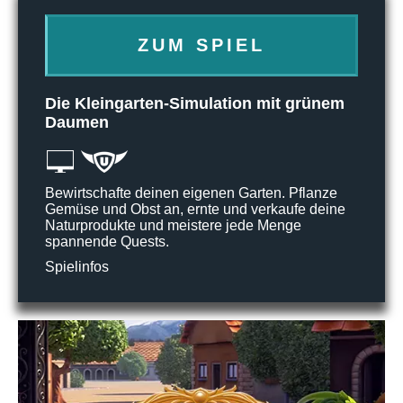
ZUM SPIEL
Die Kleingarten-Simulation mit grünem
Daumen
Bewirtschafte deinen eigenen Garten. Pflanze
Gemüse und Obst an, ernte und verkaufe deine
Naturprodukte und meistere jede Menge
spannende Quests.
Spielinfos