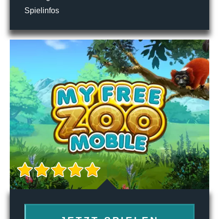
Spielinfos