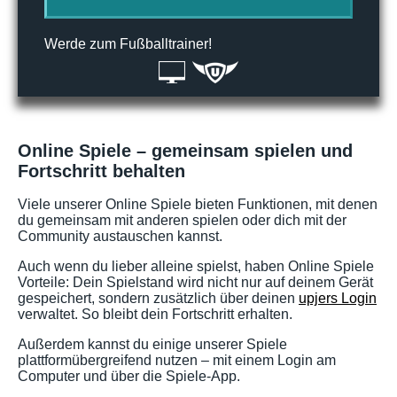
Werde zum Fußballtrainer!
Online Spiele – gemeinsam spielen und
Fortschritt behalten
Viele unserer Online Spiele bieten Funktionen, mit denen
du gemeinsam mit anderen spielen oder dich mit der
Community austauschen kannst.
Auch wenn du lieber alleine spielst, haben Online Spiele
Vorteile: Dein Spielstand wird nicht nur auf deinem Gerät
gespeichert, sondern zusätzlich über deinen
upjers Login
verwaltet. So bleibt dein Fortschritt erhalten.
Außerdem kannst du einige unserer Spiele
plattformübergreifend nutzen – mit einem Login am
Computer und über die Spiele-App.