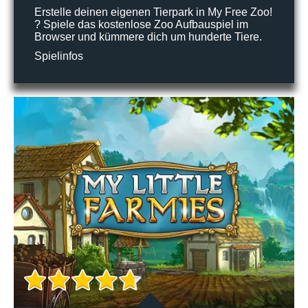
Erstelle deinen eigenen Tierpark in My Free Zoo!
? Spiele das kostenlose Zoo Aufbauspiel im
Browser und kümmere dich um hunderte Tiere.
Spielinfos