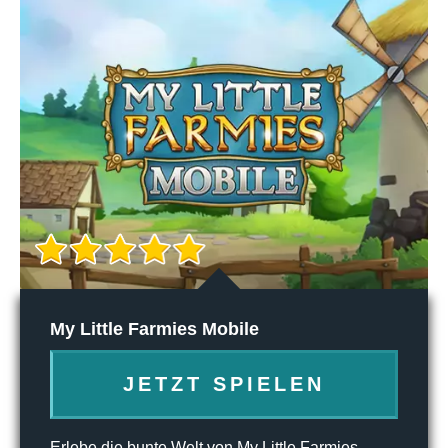
My Little Farmies Mobile
JETZT SPIELEN
Erlebe die bunte Welt von My Little Farmies