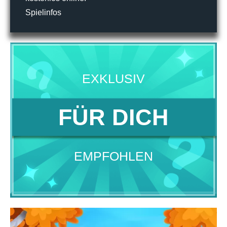
Spielinfos
EXKLUSIV
FÜR DICH
EMPFOHLEN