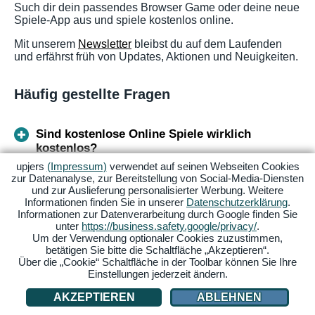
Such dir dein passendes Browser Game oder deine neue
Spiele-App aus und spiele kostenlos online.
Mit unserem
Newsletter
bleibst du auf dem Laufenden
und erfährst früh von Updates, Aktionen und Neuigkeiten.
Häufig gestellte Fragen
Sind kostenlose Online Spiele wirklich
kostenlos?
upjers
(Impressum)
verwendet auf seinen Webseiten Cookies
zur Datenanalyse, zur Bereitstellung von Social-Media-Diensten
Welche Spiele kann man kostenlos
und zur Auslieferung personalisierter Werbung. Weitere
herunterladen?
Informationen finden Sie in unserer
Datenschutzerklärung
.
Informationen zur Datenverarbeitung durch Google finden Sie
unter
https://business.safety.google/privacy/
.
Um der Verwendung optionaler Cookies zuzustimmen,
Was sind die beliebtesten Online-Spiele?
betätigen Sie bitte die Schaltfläche „Akzeptieren“.
Über die „Cookie“ Schaltfläche in der Toolbar können Sie Ihre
Einstellungen jederzeit ändern.
Wo kann man Online-Spiele kostenlos spielen?
AKZEPTIEREN
ABLEHNEN