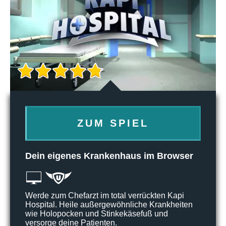
ZUM SPIEL
Dein eigenes Krankenhaus im Browser
Werde zum Chefarzt im total verrückten Kapi
Hospital. Heile außergewöhnliche Krankheiten
wie Holopocken und Stinkekäsefuß und
versorge deine Patienten.