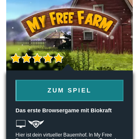
ZUM SPIEL
Das erste Browsergame mit Biokraft
Hier ist dein virtueller Bauernhof. In My Free