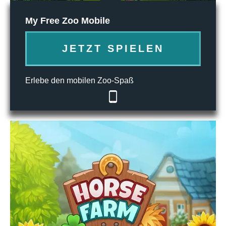
My Free Zoo Mobile
JETZT SPIELEN
Erlebe den mobilen Zoo-Spaß