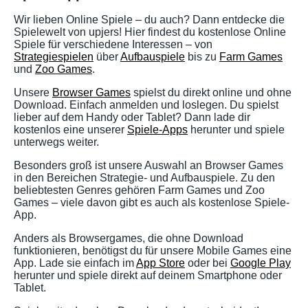
Wir lieben Online Spiele – du auch? Dann entdecke die
Spielewelt von upjers! Hier findest du kostenlose Online
Spiele für verschiedene Interessen – von
Strategiespielen
über
Aufbauspiele
bis zu
Farm Games
und
Zoo Games
.
Unsere
Browser Games
spielst du direkt online und ohne
Download. Einfach anmelden und loslegen. Du spielst
lieber auf dem Handy oder Tablet? Dann lade dir
kostenlos eine unserer
Spiele-Apps
herunter und spiele
unterwegs weiter.
Besonders groß ist unsere Auswahl an Browser Games
in den Bereichen Strategie- und Aufbauspiele. Zu den
beliebtesten Genres gehören Farm Games und Zoo
Games – viele davon gibt es auch als kostenlose Spiele-
App.
Anders als Browsergames, die ohne Download
funktionieren, benötigst du für unsere Mobile Games eine
App. Lade sie einfach im
App Store
oder bei
Google Play
herunter und spiele direkt auf deinem Smartphone oder
Tablet.