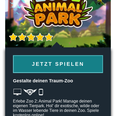
JETZT SPIELEN
Gestalte deinen Traum-Zoo
Erlebe Zoo 2: Animal Park! Manage deinen
eigenen Tierpark. Hol‘ dir exotische, wilde oder
im Wasser lebende Tiere in deinen Zoo. Spiele
kostenlos online!