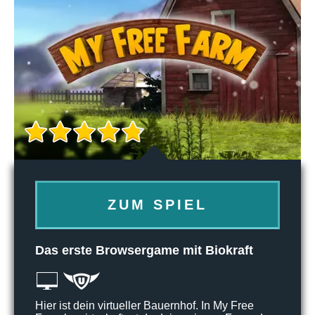
ZUM SPIEL
Das erste Browsergame mit Biokraft
Hier ist dein virtueller Bauernhof. In My Free