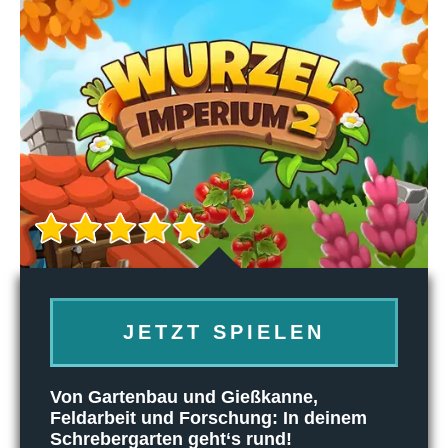
JETZT SPIELEN
Von Gartenbau und Gießkanne,
Feldarbeit und Forschung: In deinem
Schrebergarten geht‘s rund!