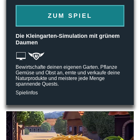
ZUM SPIEL
Die Kleingarten-Simulation mit grünem
Daumen
Bewirtschafte deinen eigenen Garten. Pflanze
Gemüse und Obst an, ernte und verkaufe deine
Naturprodukte und meistere jede Menge
spannende Quests.
Spielinfos