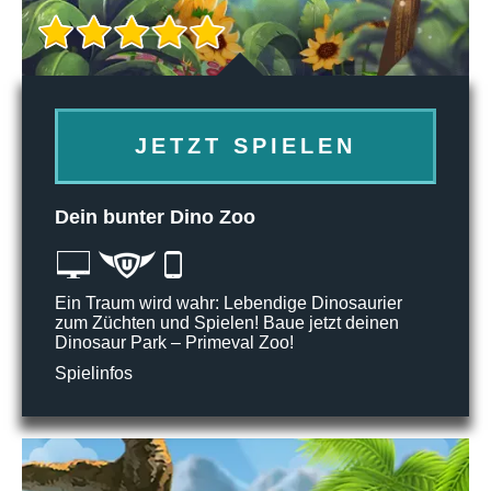
JETZT SPIELEN
Dein bunter Dino Zoo
Ein Traum wird wahr: Lebendige Dinosaurier
zum Züchten und Spielen! Baue jetzt deinen
Dinosaur Park – Primeval Zoo!
Spielinfos