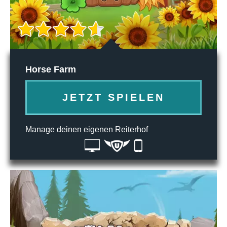
Horse Farm
JETZT SPIELEN
Manage deinen eigenen Reiterhof