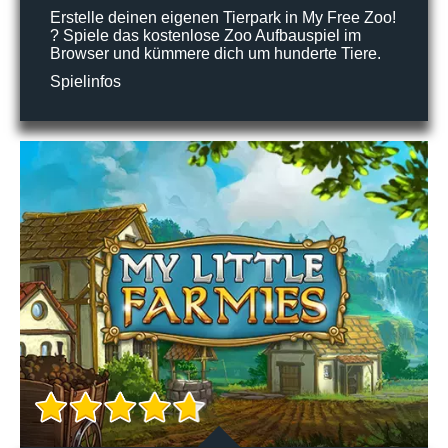
Erstelle deinen eigenen Tierpark in My Free Zoo!
? Spiele das kostenlose Zoo Aufbauspiel im
Browser und kümmere dich um hunderte Tiere.
Spielinfos