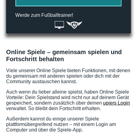
Werde zum Fußballtrainer!
Online Spiele – gemeinsam spielen und
Fortschritt behalten
Viele unserer Online Spiele bieten Funktionen, mit denen
du gemeinsam mit anderen spielen oder dich mit der
Community austauschen kannst.
Auch wenn du lieber alleine spielst, haben Online Spiele
Vorteile: Dein Spielstand wird nicht nur auf deinem Gerät
gespeichert, sondern zusätzlich über deinen
upjers Login
verwaltet. So bleibt dein Fortschritt erhalten.
Außerdem kannst du einige unserer Spiele
plattformübergreifend nutzen – mit einem Login am
Computer und über die Spiele-App.