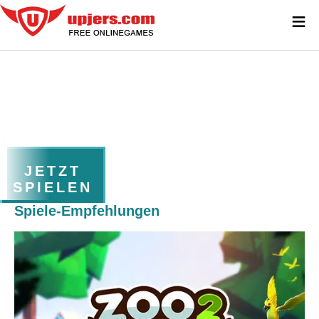
≡
JETZT
SPIELEN
Spiele-Empfehlungen