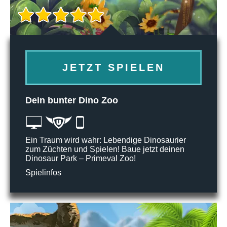
JETZT SPIELEN
Dein bunter Dino Zoo
Ein Traum wird wahr: Lebendige Dinosaurier
zum Züchten und Spielen! Baue jetzt deinen
Dinosaur Park – Primeval Zoo!
Spielinfos