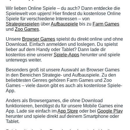
Wir lieben Online Spiele – du auch? Dann entdecke die
Spielewelt von upjers! Hier findest du kostenlose Online
Spiele für verschiedene Interessen – von
Strategiespielen
über
Aufbauspiele
bis zu
Farm Games
und
Zoo Games
.
Unsere
Browser Games
spielst du direkt online und ohne
Download. Einfach anmelden und loslegen. Du spielst
lieber auf dem Handy oder Tablet? Dann lade dir
kostenlos eine unserer
Spiele-Apps
herunter und spiele
unterwegs weiter.
Besonders groß ist unsere Auswahl an Browser Games
in den Bereichen Strategie- und Aufbauspiele. Zu den
beliebtesten Genres gehören Farm Games und Zoo
Games – viele davon gibt es auch als kostenlose Spiele-
App.
Anders als Browsergames, die ohne Download
funktionieren, benötigst du für unsere Mobile Games eine
App. Lade sie einfach im
App Store
oder bei
Google Play
herunter und spiele direkt auf deinem Smartphone oder
Tablet.