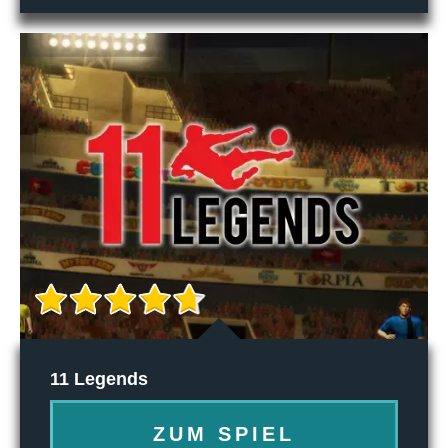
11 Legends
ZUM SPIEL