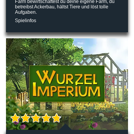
Farm bewirtschaftest du deine eigene Farm, du
betreibst Ackerbau, hältst Tiere und löst tolle
Aufgaben.
Spielinfos