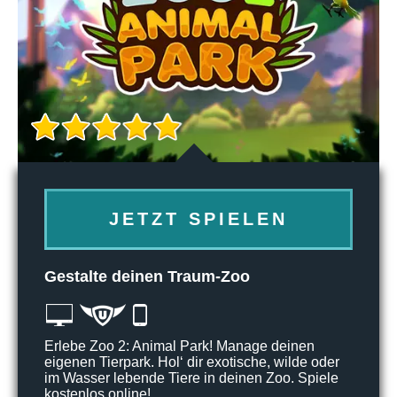
JETZT SPIELEN
Gestalte deinen Traum-Zoo
Erlebe Zoo 2: Animal Park! Manage deinen
eigenen Tierpark. Hol‘ dir exotische, wilde oder
im Wasser lebende Tiere in deinen Zoo. Spiele
kostenlos online!