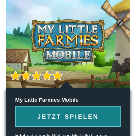
My Little Farmies Mobile
JETZT SPIELEN
Erlebe die bunte Welt von My Little Farmies