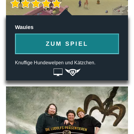
Wauies
ZUM SPIEL
Knuffige Hundewelpen und Kätzchen.