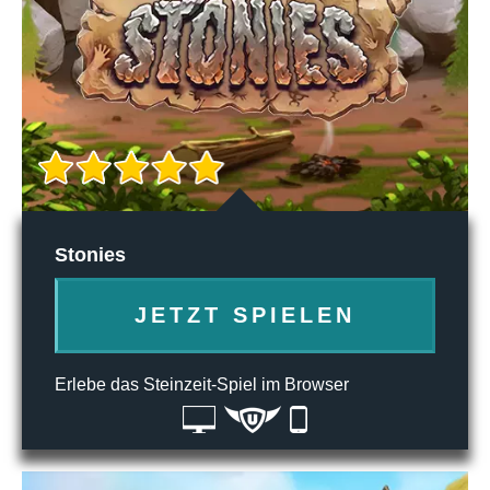
Stonies
JETZT SPIELEN
Erlebe das Steinzeit-Spiel im Browser