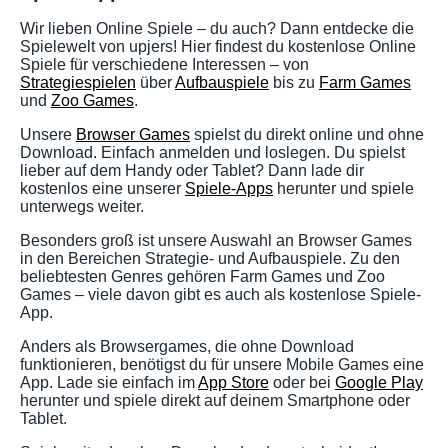
Wir lieben Online Spiele – du auch? Dann entdecke die
Spielewelt von upjers! Hier findest du kostenlose Online
Spiele für verschiedene Interessen – von
Strategiespielen
über
Aufbauspiele
bis zu
Farm Games
und
Zoo Games
.
Unsere
Browser Games
spielst du direkt online und ohne
Download. Einfach anmelden und loslegen. Du spielst
lieber auf dem Handy oder Tablet? Dann lade dir
kostenlos eine unserer
Spiele-Apps
herunter und spiele
unterwegs weiter.
Besonders groß ist unsere Auswahl an Browser Games
in den Bereichen Strategie- und Aufbauspiele. Zu den
beliebtesten Genres gehören Farm Games und Zoo
Games – viele davon gibt es auch als kostenlose Spiele-
App.
Anders als Browsergames, die ohne Download
funktionieren, benötigst du für unsere Mobile Games eine
App. Lade sie einfach im
App Store
oder bei
Google Play
herunter und spiele direkt auf deinem Smartphone oder
Tablet.