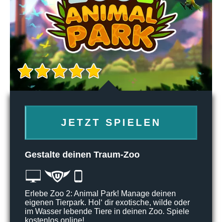
JETZT SPIELEN
Gestalte deinen Traum-Zoo
Erlebe Zoo 2: Animal Park! Manage deinen
eigenen Tierpark. Hol‘ dir exotische, wilde oder
im Wasser lebende Tiere in deinen Zoo. Spiele
kostenlos online!