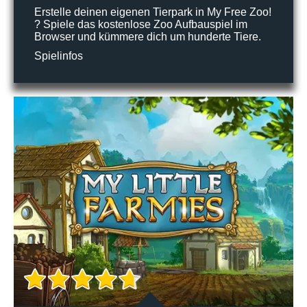
Erstelle deinen eigenen Tierpark in My Free Zoo!
? Spiele das kostenlose Zoo Aufbauspiel im
Browser und kümmere dich um hunderte Tiere.
Spielinfos