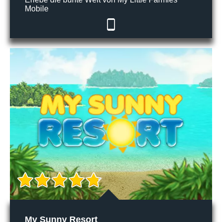
Mobile
My Sunny Resort