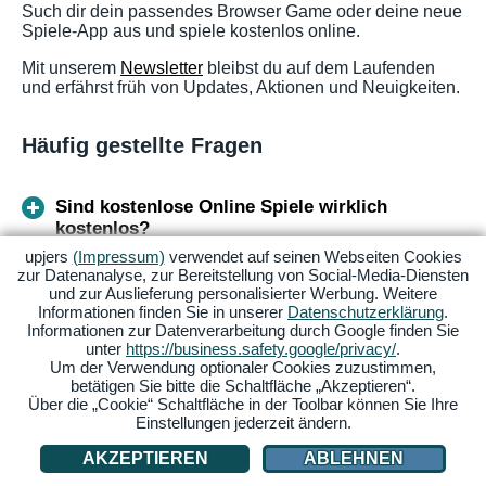
Such dir dein passendes Browser Game oder deine neue
Spiele-App aus und spiele kostenlos online.
Mit unserem
Newsletter
bleibst du auf dem Laufenden
und erfährst früh von Updates, Aktionen und Neuigkeiten.
Häufig gestellte Fragen
Sind kostenlose Online Spiele wirklich
kostenlos?
upjers
(Impressum)
verwendet auf seinen Webseiten Cookies
zur Datenanalyse, zur Bereitstellung von Social-Media-Diensten
Welche Spiele kann man kostenlos
und zur Auslieferung personalisierter Werbung. Weitere
herunterladen?
Informationen finden Sie in unserer
Datenschutzerklärung
.
Informationen zur Datenverarbeitung durch Google finden Sie
unter
https://business.safety.google/privacy/
.
Um der Verwendung optionaler Cookies zuzustimmen,
Was sind die beliebtesten Online-Spiele?
betätigen Sie bitte die Schaltfläche „Akzeptieren“.
Über die „Cookie“ Schaltfläche in der Toolbar können Sie Ihre
Einstellungen jederzeit ändern.
Wo kann man Online-Spiele kostenlos spielen?
AKZEPTIEREN
ABLEHNEN