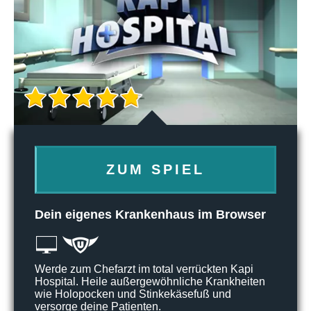
ZUM SPIEL
Dein eigenes Krankenhaus im Browser
Werde zum Chefarzt im total verrückten Kapi
Hospital. Heile außergewöhnliche Krankheiten
wie Holopocken und Stinkekäsefuß und
versorge deine Patienten.