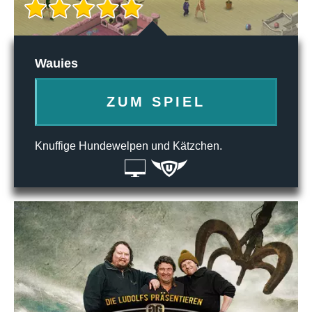
Wauies
ZUM SPIEL
Knuffige Hundewelpen und Kätzchen.