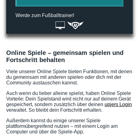
Werde zum Fußballtrainer!
Online Spiele – gemeinsam spielen und
Fortschritt behalten
Viele unserer Online Spiele bieten Funktionen, mit denen
du gemeinsam mit anderen spielen oder dich mit der
Community austauschen kannst.
Auch wenn du lieber alleine spielst, haben Online Spiele
Vorteile: Dein Spielstand wird nicht nur auf deinem Gerät
gespeichert, sondern zusätzlich über deinen
upjers Login
verwaltet. So bleibt dein Fortschritt erhalten.
Außerdem kannst du einige unserer Spiele
plattformübergreifend nutzen – mit einem Login am
Computer und über die Spiele-App.