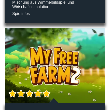
Mischung aus Wimmelbildspiel und
Wirtschaftssimulation.
Spielinfos