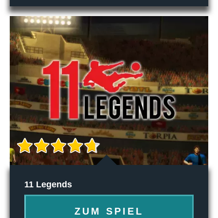
11 Legends
ZUM SPIEL