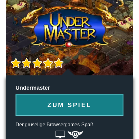
Undermaster
ZUM SPIEL
Der gruselige Browsergames-Spaß