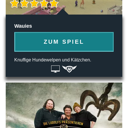
Wauies
ZUM SPIEL
Knuffige Hundewelpen und Kätzchen.