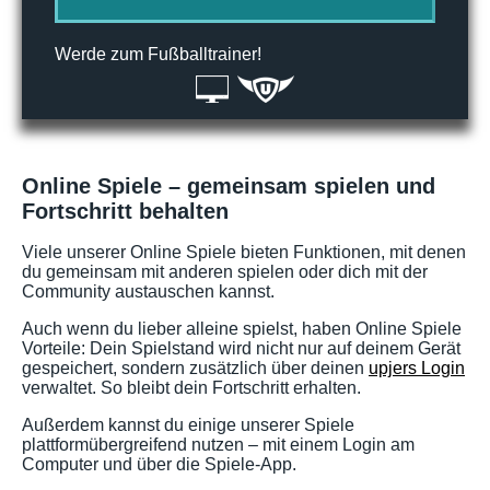
Werde zum Fußballtrainer!
Online Spiele – gemeinsam spielen und
Fortschritt behalten
Viele unserer Online Spiele bieten Funktionen, mit denen
du gemeinsam mit anderen spielen oder dich mit der
Community austauschen kannst.
Auch wenn du lieber alleine spielst, haben Online Spiele
Vorteile: Dein Spielstand wird nicht nur auf deinem Gerät
gespeichert, sondern zusätzlich über deinen
upjers Login
verwaltet. So bleibt dein Fortschritt erhalten.
Außerdem kannst du einige unserer Spiele
plattformübergreifend nutzen – mit einem Login am
Computer und über die Spiele-App.