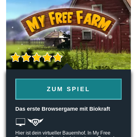
ZUM SPIEL
Das erste Browsergame mit Biokraft
Hier ist dein virtueller Bauernhof. In My Free