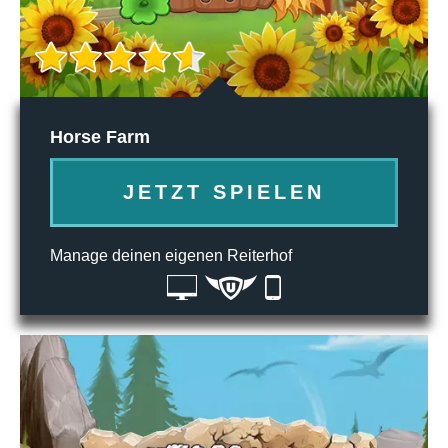
Horse Farm
JETZT SPIELEN
Manage deinen eigenen Reiterhof