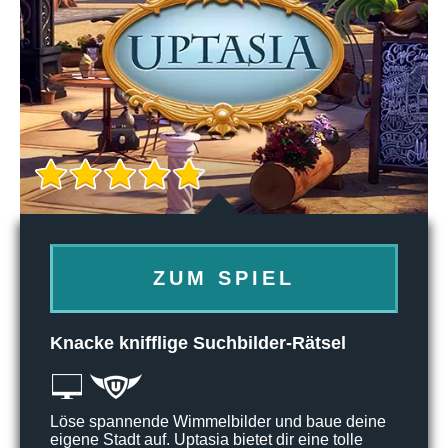
ZUM SPIEL
Knacke knifflige Suchbilder-Rätsel
Löse spannende Wimmelbilder und baue deine
eigene Stadt auf. Uptasia bietet dir eine tolle