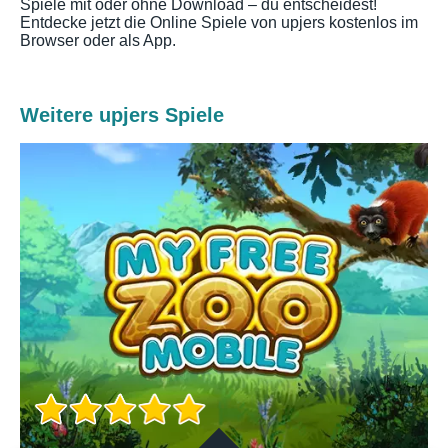
Spiele mit oder ohne Download – du entscheidest!
Entdecke jetzt die Online Spiele von upjers kostenlos im
Browser oder als App.
Weitere upjers Spiele