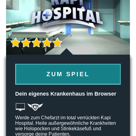
ZUM SPIEL
Dein eigenes Krankenhaus im Browser
Werde zum Chefarzt im total verrückten Kapi
Hospital. Heile außergewöhnliche Krankheiten
wie Holopocken und Stinkekäsefuß und
versorge deine Patienten.