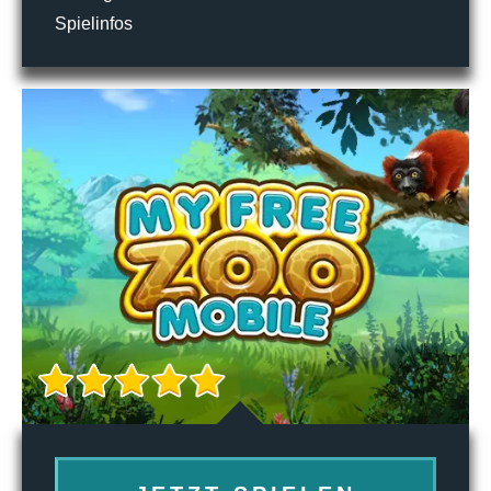
Spielinfos