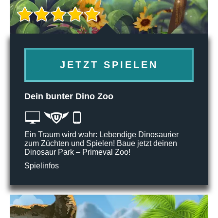
JETZT SPIELEN
Dein bunter Dino Zoo
Ein Traum wird wahr: Lebendige Dinosaurier
zum Züchten und Spielen! Baue jetzt deinen
Dinosaur Park – Primeval Zoo!
Spielinfos