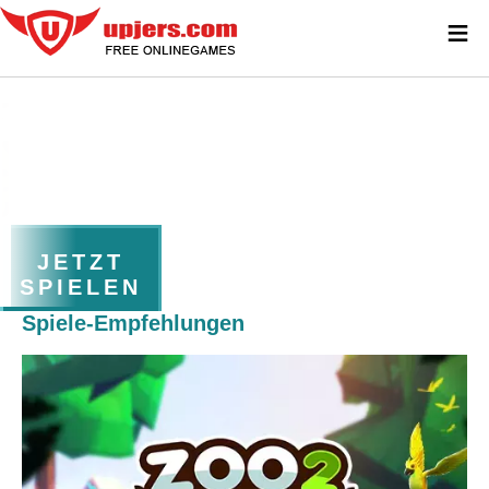
≡
JETZT
SPIELEN
Spiele-Empfehlungen