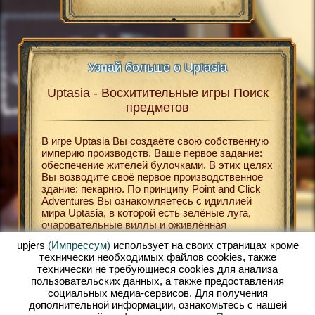
Узнай больше о Uptasia
Uptasia - Восхитительные игры Поиск
Upt
asia
предметов
В
В игре Uptasia Вы создаёте свою собственную
Беспла
В
империю производств. Ваше первое задание:
относят
В
обеспечение жителей булочками. В этих целях
играм. 
Вы возводите своё первое производственное
и развл
здание: пекарню. По принципу Point and Click
определ
НЛАЙН
Adventures Вы ознакомляетесь с идиллией
браузер
мира Uptasia, в которой есть зелёные луга,
происхо
ЛАЙН
очаровательные виллы и оживлённая
являетс
К
рыночная площадь. Uptasia поможет Вам
поиски 
upjers
(Импрессум)
использует на своих страницах кроме
окунуться в мир XIX века. В хорошо
бонусны
технически необходимых файлов сookies, также
МЕТОВ
оформленном сеттинге Вы строите свою
Вы, к п
технически не требующиеся cookies для анализа
собственную экономическую империю. Особую
расшире
ЕТОВ
пользовательских данных, а также предоставления
роль при этом играет игра Поиск предметов.
результ
ТЬ
социальных медиа-сервисов. Для получения
Таким образом в своей вилле Вы можете
очков В
дополнительной информации, ознакомьтесь с нашей
активировать расширения для своих фабрик и
Вам отл