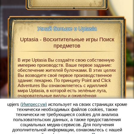
Узнай больше о Uptasia
Uptasia - Восхитительные игры Поиск
Upt
asia
предметов
В
В игре Uptasia Вы создаёте свою собственную
Беспла
В
империю производств. Ваше первое задание:
относят
В
обеспечение жителей булочками. В этих целях
играм. 
Вы возводите своё первое производственное
и развл
здание: пекарню. По принципу Point and Click
определ
НЛАЙН
Adventures Вы ознакомляетесь с идиллией
браузер
мира Uptasia, в которой есть зелёные луга,
происхо
ЛАЙН
очаровательные виллы и оживлённая
являетс
К
рыночная площадь. Uptasia поможет Вам
поиски 
upjers
(Импрессум)
использует на своих страницах кроме
окунуться в мир XIX века. В хорошо
бонусны
технически необходимых файлов сookies, также
МЕТОВ
оформленном сеттинге Вы строите свою
Вы, к п
технически не требующиеся cookies для анализа
собственную экономическую империю. Особую
расшире
ЕТОВ
пользовательских данных, а также предоставления
роль при этом играет игра Поиск предметов.
результ
ТЬ
социальных медиа-сервисов. Для получения
Таким образом в своей вилле Вы можете
очков В
дополнительной информации, ознакомьтесь с нашей
активировать расширения для своих фабрик и
Вам отл