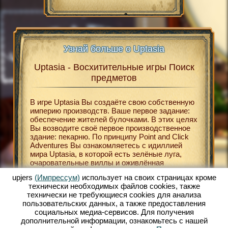
Узнай больше о Uptasia
Uptasia - Восхитительные игры Поиск
Upt
asia
предметов
В
В игре Uptasia Вы создаёте свою собственную
Беспла
В
империю производств. Ваше первое задание:
относят
В
обеспечение жителей булочками. В этих целях
играм. 
Вы возводите своё первое производственное
и развл
здание: пекарню. По принципу Point and Click
определ
НЛАЙН
Adventures Вы ознакомляетесь с идиллией
браузер
мира Uptasia, в которой есть зелёные луга,
происхо
ЛАЙН
очаровательные виллы и оживлённая
являетс
К
рыночная площадь. Uptasia поможет Вам
поиски 
upjers
(Импрессум)
использует на своих страницах кроме
окунуться в мир XIX века. В хорошо
бонусны
технически необходимых файлов сookies, также
МЕТОВ
оформленном сеттинге Вы строите свою
Вы, к п
технически не требующиеся cookies для анализа
собственную экономическую империю. Особую
расшире
ЕТОВ
пользовательских данных, а также предоставления
роль при этом играет игра Поиск предметов.
результ
ТЬ
социальных медиа-сервисов. Для получения
Таким образом в своей вилле Вы можете
очков В
дополнительной информации, ознакомьтесь с нашей
активировать расширения для своих фабрик и
Вам отл