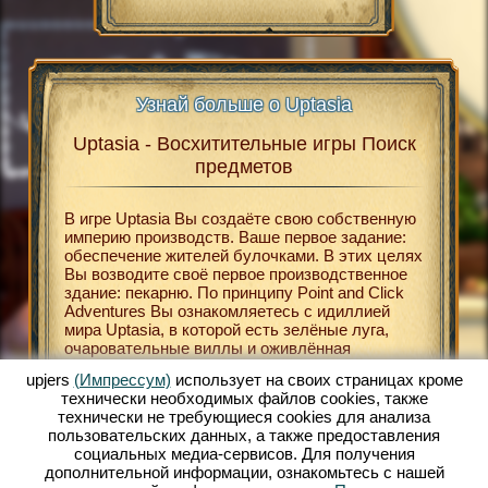
Узнай больше о Uptasia
Uptasia - Восхитительные игры Поиск
Upt
asia
предметов
В
В игре Uptasia Вы создаёте свою собственную
Беспла
В
империю производств. Ваше первое задание:
относят
В
обеспечение жителей булочками. В этих целях
играм. 
Вы возводите своё первое производственное
и развл
здание: пекарню. По принципу Point and Click
определ
НЛАЙН
Adventures Вы ознакомляетесь с идиллией
браузер
мира Uptasia, в которой есть зелёные луга,
происхо
ЛАЙН
очаровательные виллы и оживлённая
являетс
К
рыночная площадь. Uptasia поможет Вам
поиски 
upjers
(Импрессум)
использует на своих страницах кроме
окунуться в мир XIX века. В хорошо
бонусны
технически необходимых файлов сookies, также
МЕТОВ
оформленном сеттинге Вы строите свою
Вы, к п
технически не требующиеся cookies для анализа
собственную экономическую империю. Особую
расшире
ЕТОВ
пользовательских данных, а также предоставления
роль при этом играет игра Поиск предметов.
результ
ТЬ
социальных медиа-сервисов. Для получения
Таким образом в своей вилле Вы можете
очков В
дополнительной информации, ознакомьтесь с нашей
активировать расширения для своих фабрик и
Вам отл