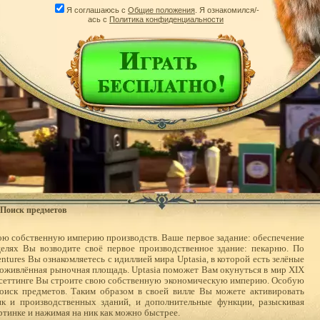
Я соглашаюсь с
Общие положения
. Я ознакомился/-
ась с
Политика конфиденциальности
 Поиск предметов
вою собственную империю производств. Ваше первое задание: обеспечение
целях Вы возводите своё первое производственное здание: пекарню. По
ntures Вы ознакомляетесь с идиллией мира Uptasia, в которой есть зелёные
 оживлённая рыночная площадь. Uptasia поможет Вам окунуться в мир XIX
 сеттинге Вы строите свою собственную экономическую империю. Особую
Поиск предметов. Таким образом в своей вилле Вы можете активировать
к и производственных зданий, и дополнительные функции, разыскивая
тинке и нажимая на ник как можно быстрее.