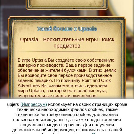
Узнай больше о Uptasia
Uptasia - Восхитительные игры Поиск
Upt
asia
предметов
В
В игре Uptasia Вы создаёте свою собственную
Беспла
В
империю производств. Ваше первое задание:
относят
В
обеспечение жителей булочками. В этих целях
играм. 
Вы возводите своё первое производственное
и развл
здание: пекарню. По принципу Point and Click
определ
НЛАЙН
Adventures Вы ознакомляетесь с идиллией
браузер
мира Uptasia, в которой есть зелёные луга,
происхо
ЛАЙН
очаровательные виллы и оживлённая
являетс
К
рыночная площадь. Uptasia поможет Вам
поиски 
upjers
(Импрессум)
использует на своих страницах кроме
окунуться в мир XIX века. В хорошо
бонусны
технически необходимых файлов сookies, также
МЕТОВ
оформленном сеттинге Вы строите свою
Вы, к п
технически не требующиеся cookies для анализа
собственную экономическую империю. Особую
расшире
ЕТОВ
пользовательских данных, а также предоставления
роль при этом играет игра Поиск предметов.
результ
ТЬ
социальных медиа-сервисов. Для получения
Таким образом в своей вилле Вы можете
очков В
дополнительной информации, ознакомьтесь с нашей
активировать расширения для своих фабрик и
Вам отл