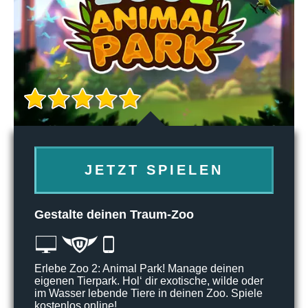
JETZT SPIELEN
Gestalte deinen Traum-Zoo
Erlebe Zoo 2: Animal Park! Manage deinen
eigenen Tierpark. Hol‘ dir exotische, wilde oder
im Wasser lebende Tiere in deinen Zoo. Spiele
kostenlos online!