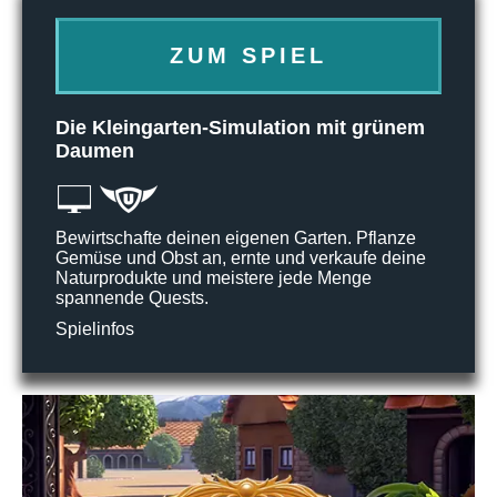
ZUM SPIEL
Die Kleingarten-Simulation mit grünem
Daumen
Bewirtschafte deinen eigenen Garten. Pflanze
Gemüse und Obst an, ernte und verkaufe deine
Naturprodukte und meistere jede Menge
spannende Quests.
Spielinfos