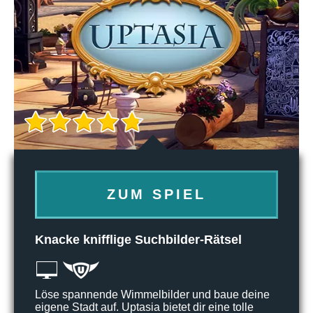
ZUM SPIEL
Knacke knifflige Suchbilder-Rätsel
Löse spannende Wimmelbilder und baue deine
eigene Stadt auf. Uptasia bietet dir eine tolle