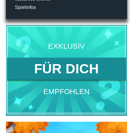
Spielinfos
EXKLUSIV
FÜR DICH
EMPFOHLEN