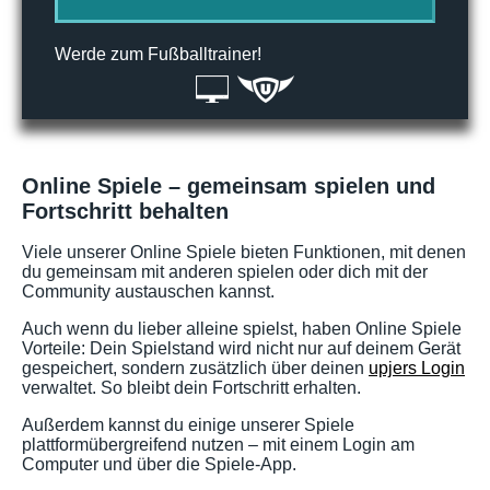
Werde zum Fußballtrainer!
Online Spiele – gemeinsam spielen und
Fortschritt behalten
Viele unserer Online Spiele bieten Funktionen, mit denen
du gemeinsam mit anderen spielen oder dich mit der
Community austauschen kannst.
Auch wenn du lieber alleine spielst, haben Online Spiele
Vorteile: Dein Spielstand wird nicht nur auf deinem Gerät
gespeichert, sondern zusätzlich über deinen
upjers Login
verwaltet. So bleibt dein Fortschritt erhalten.
Außerdem kannst du einige unserer Spiele
plattformübergreifend nutzen – mit einem Login am
Computer und über die Spiele-App.