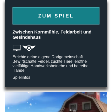
ZUM SPIEL
Zwischen Kornmühle, Feldarbeit und
Gesindehaus
Errichte deine eigene Dorfgemeinschaft.
Bewirtschafte Felder, züchte Tiere, eröffne
vielfältige Handwerksbetriebe und betreibe
Handel.
Spielinfos