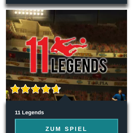
11 Legends
ZUM SPIEL