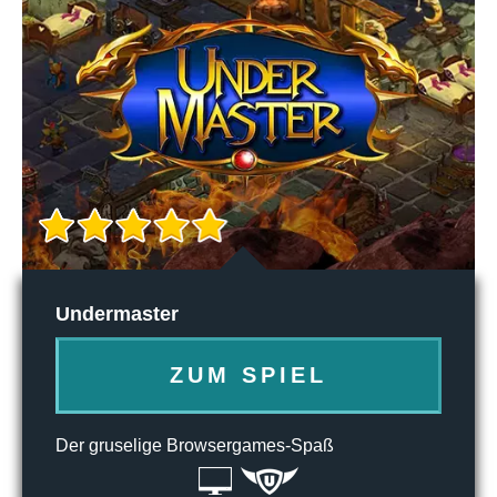
Undermaster
ZUM SPIEL
Der gruselige Browsergames-Spaß