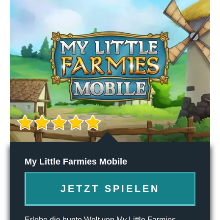
My Little Farmies Mobile
JETZT SPIELEN
Erlebe die bunte Welt von My Little Farmies