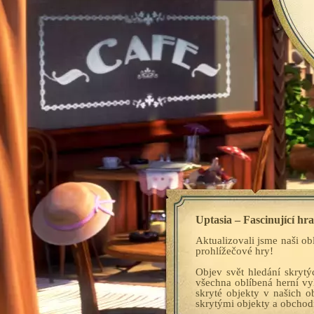
Uptasia – Fascinující hr
Aktualizovali jsme naši o
prohlížečové hry!
Objev svět hledání skryt
všechna oblíbená herní vyl
skryté objekty v našich 
skrytými objekty a obchodn