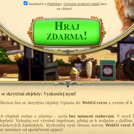
Souhlasím s
Podmínky
.
Ochrana osobních údajů
beru
na vědomí.
a se skrytými objekty: Vyzkoušej nyní!
blíbenou hru se skrytými objekty Uptasia do
WebGl verze
a zveme tě k 
ých objektů online a zdarma – zcela
bez nutnosti stahování
. V nové P
epšení: Vybuduj své výrobní impérium, přidej se k rodinám s dalšími 
obrázkových hádankách. Vyzkoušej nyní zbrusu novou
WebGl verzi U
í simulace od společnosti upjers!