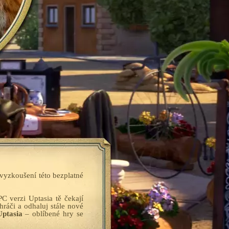
vyzkoušení této bezplatné
C verzi Uptasia tě čekají
hráči a odhaluj stále nové
ptasia
– oblíbené hry se