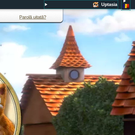
Uptasia
Parolă uitată?