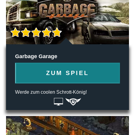
Garbage Garage
ZUM SPIEL
Werde zum coolen Schrott-König!