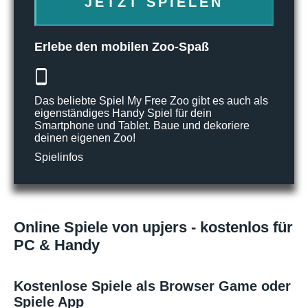
JETZT SPIELEN
Erlebe den mobilen Zoo-Spaß
Das beliebte Spiel My Free Zoo gibt es auch als
eigenständiges Handy Spiel für dein
Smartphone und Tablet. Baue und dekoriere
deinen eigenen Zoo!
Spielinfos
Online Spiele von upjers - kostenlos für
PC & Handy
Kostenlose Spiele als Browser Game oder
Spiele App