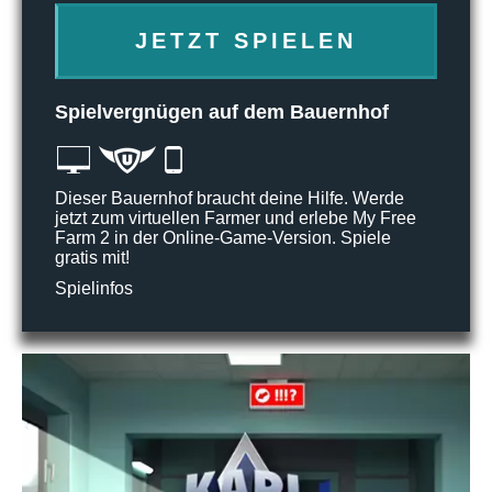
JETZT SPIELEN
Spielvergnügen auf dem Bauernhof
Dieser Bauernhof braucht deine Hilfe. Werde
jetzt zum virtuellen Farmer und erlebe My Free
Farm 2 in der Online-Game-Version. Spiele
gratis mit!
Spielinfos