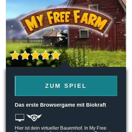
ZUM SPIEL
Das erste Browsergame mit Biokraft
Hier ist dein virtueller Bauernhof. In My Free