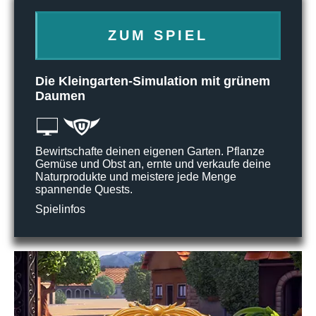
ZUM SPIEL
Die Kleingarten-Simulation mit grünem
Daumen
Bewirtschafte deinen eigenen Garten. Pflanze
Gemüse und Obst an, ernte und verkaufe deine
Naturprodukte und meistere jede Menge
spannende Quests.
Spielinfos