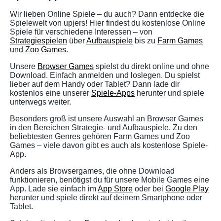
Wir lieben Online Spiele – du auch? Dann entdecke die
Spielewelt von upjers! Hier findest du kostenlose Online
Spiele für verschiedene Interessen – von
Strategiespielen
über
Aufbauspiele
bis zu
Farm Games
und
Zoo Games
.
Unsere
Browser Games
spielst du direkt online und ohne
Download. Einfach anmelden und loslegen. Du spielst
lieber auf dem Handy oder Tablet? Dann lade dir
kostenlos eine unserer
Spiele-Apps
herunter und spiele
unterwegs weiter.
Besonders groß ist unsere Auswahl an Browser Games
in den Bereichen Strategie- und Aufbauspiele. Zu den
beliebtesten Genres gehören Farm Games und Zoo
Games – viele davon gibt es auch als kostenlose Spiele-
App.
Anders als Browsergames, die ohne Download
funktionieren, benötigst du für unsere Mobile Games eine
App. Lade sie einfach im
App Store
oder bei
Google Play
herunter und spiele direkt auf deinem Smartphone oder
Tablet.