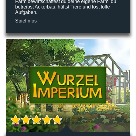
Farm bewirtschaftest du deine eigene Farm, du
betreibst Ackerbau, hältst Tiere und löst tolle
Aufgaben.
Spielinfos