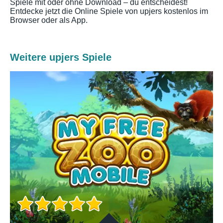
Spiele mit oder ohne Download – du entscheidest!
Entdecke jetzt die Online Spiele von upjers kostenlos im
Browser oder als App.
Weitere upjers Spiele